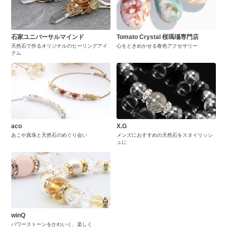
石家ユニバーサルマインド
Tomato Crystal 桜瑪瑙専門店
天然石で作るオリジナルのヒーリングアイ
心をときめかせる春色アクセサリー
テム
aco
X.G
あこや真珠と天然石のめぐり会い
メンズにおすすめの天然石をスタイリッシ
ュに
winQ
パワーストーンをかわいく、楽しく