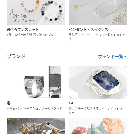
誕生石ブレスレット
ペンダント・ネックレス
1月～12月の各誕生石を使ったブレス
天然石・パワーストーンを一粒から楽しめ
る
ブランド
ブランド一覧へ
迅
P4
日本石×シルバーアクセサリーのブランド
深いブルーで魅了するカイヤナイトジュエ
リー