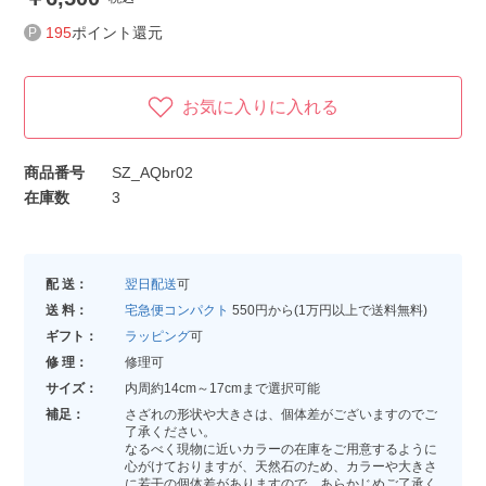
195
ポイント還元
お気に入りに入れる
商品番号
SZ_AQbr02
在庫数
3
配 送：
翌日配送
可
送 料：
宅急便コンパクト
550円から(1万円以上で送料無料)
ギフト：
ラッピング
可
修 理：
修理可
サイズ：
内周約14cm～17cmまで選択可能
補足：
さざれの形状や大きさは、個体差がございますのでご
了承ください。
なるべく現物に近いカラーの在庫をご用意するように
心がけておりますが、天然石のため、カラーや大きさ
に若干の個体差がありますので、あらかじめご了承く