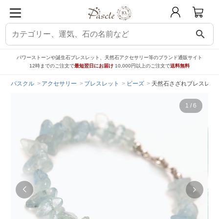
search
パワーストーンや誕生石ブレスレット、天然石アクセサリー等のブランド通販サイト
12時までのご注文で
最短翌日にお届け
10,000円以上のご注文で
送料無料
パスクル
アクセサリー
ブレスレット
ビーズ
天然石さざれブレスレット
1
/
6