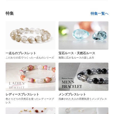
特集
特集一覧へ
一点ものブレスレット
宝石ルース・天然石ルース
こだわりの石でつくった一点ものシリーズ
無限に広がるルースの楽しみ方
レディースブレスレット
メンズブレスレット
色とりどりの天然石を使ったレディースブ
洗練された大人の雰囲気漂うメンズブレス
レス