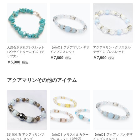
ー
天然石さざれブレスレット
【winQ】アクアマリン デザ
アクアマリン・クリスタル
【
ハウライトターコイズ（チ
インブレスレット
デザインブレスレット
ブ
ップ大）
7,800
7,900
5,900
アクアマリンその他のアイテム
ト
3月誕生石 アクアマリンブ
【winQ】クリスタルカラー
【winQ】アクアマリン デザ
【
レスレット メンズ
ブレスレット｜誕生石
インブレスレット
マ