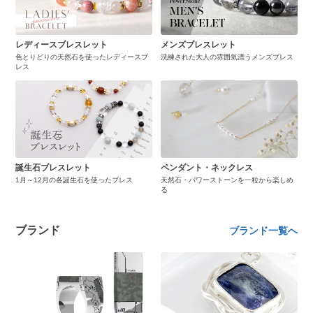
レディースブレスレット
メンズブレスレット
色とりどりの天然石を使ったレディースブ
洗練された大人の雰囲気漂うメンズブレス
レス
誕生石ブレスレット
ペンダント・ネックレス
1月～12月の各誕生石を使ったブレス
天然石・パワーストーンを一粒から楽しめ
る
ブランド
ブランド一覧へ