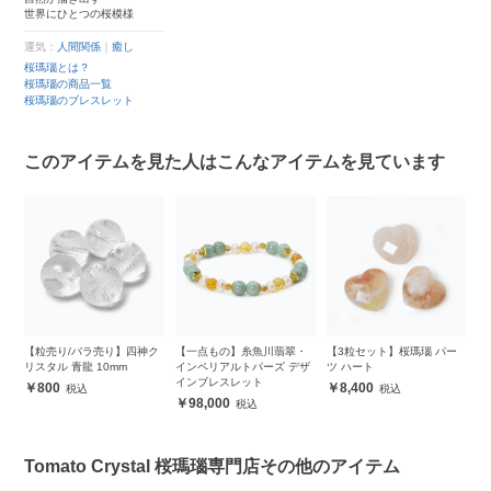
世界にひとつの桜模様
運気：
人間関係
｜
癒し
桜瑪瑙とは？
桜瑪瑙の商品一覧
桜瑪瑙のブレスレット
このアイテムを見た人はこんなアイテムを見ています
誕
【粒売り/バラ売り】四神ク
【一点もの】糸魚川翡翠・
【3粒セット】桜瑪瑙 パー
ラ
リスタル 青龍 10mm
インペリアルトパーズ デザ
ツ ハート
ブ
インブレスレット
800
8,400
98,000
Tomato Crystal 桜瑪瑙専門店その他のアイテム