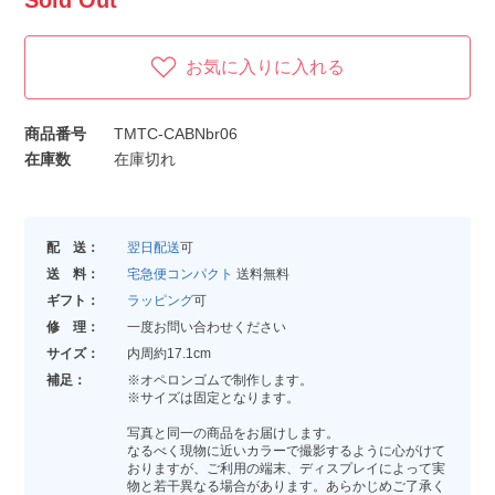
Sold Out
お気に入りに入れる
商品番号
TMTC-CABNbr06
在庫数
在庫切れ
配 送：
翌日配送
可
送 料：
宅急便コンパクト
送料無料
ギフト：
ラッピング
可
修 理：
一度お問い合わせください
サイズ：
内周約17.1cm
補足：
※オペロンゴムで制作します。
※サイズは固定となります。
写真と同一の商品をお届けします。
なるべく現物に近いカラーで撮影するように心がけて
おりますが、ご利用の端末、ディスプレイによって実
物と若干異なる場合があります。あらかじめご了承く