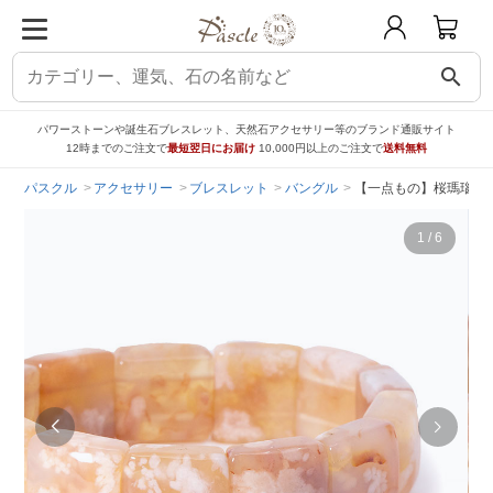
search
パワーストーンや誕生石ブレスレット、天然石アクセサリー等のブランド通販サイト
12時までのご注文で
最短翌日にお届け
10,000円以上のご注文で
送料無料
パスクル
アクセサリー
ブレスレット
バングル
【一点もの】桜瑪瑙 バ
1
/
6