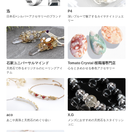
迅
P4
日本石×シルバーアクセサリーのブランド
深いブルーで魅了するカイヤナイトジュエ
リー
石家ユニバーサルマインド
Tomato Crystal 桜瑪瑙専門店
天然石で作るオリジナルのヒーリングアイ
心をときめかせる春色アクセサリー
テム
aco
X.G
あこや真珠と天然石のめぐり会い
メンズにおすすめの天然石をスタイリッシ
ュに