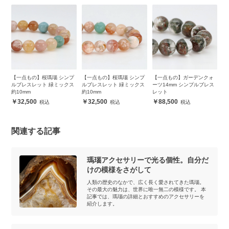
プ
【一点もの】桜瑪瑙 シンプ
【一点もの】桜瑪瑙 シンプ
【一点もの】ガーデンクォ
【
ス
ルブレスレット 緑ミックス
ルブレスレット 緑ミックス
ーツ14mm シンプルブレス
ー
約10mm
約10mm
レット
レ
32,500
32,500
88,500
関連する記事
瑪瑙アクセサリーで光る個性。自分だ
けの模様をさがして
人類の歴史のなかで、広く長く愛されてきた瑪瑙。
その最大の魅力は、世界に唯一無二の模様です。 本
記事では、瑪瑙の詳細とおすすめのアクセサリーを
紹介します。