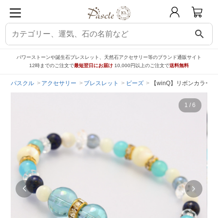
search
パワーストーンや誕生石ブレスレット、天然石アクセサリー等のブランド通販サイト
12時までのご注文で
最短翌日にお届け
10,000円以上のご注文で
送料無料
パスクル
アクセサリー
ブレスレット
ビーズ
【winQ】リボンカラー
1
/
6