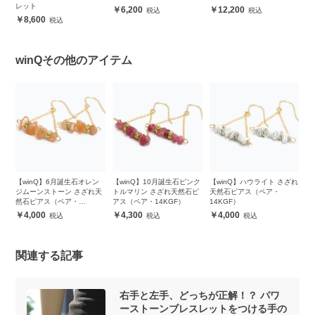
レット
6,200
12,200
8,600
winQその他のアイテム
ざれ
【winQ】6月誕生石オレン
【winQ】10月誕生石ピンク
【winQ】ハウライト さざれ
【
ジムーンストーン さざれ天
トルマリン さざれ天然石ピ
天然石ピアス（ペア・
ー
然石ピアス（ペア・
アス（ペア・14KGF）
14KGF）
（
14KGF）
4,000
4,300
4,000
関連する記事
右手と左手、どっちが正解！？ パワ
ーストーンブレスレットをつける手の