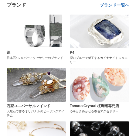
ブランド
ブランド一覧へ
迅
P4
日本石×シルバーアクセサリーのブランド
深いブルーで魅了するカイヤナイトジュエ
リー
石家ユニバーサルマインド
Tomato Crystal 桜瑪瑙専門店
天然石で作るオリジナルのヒーリングアイ
心をときめかせる春色アクセサリー
テム