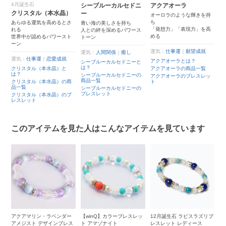
4月誕生石
シーブルーカルセドニ
アクアオーラ
マ
クリスタル（本水晶）
ー
オーロラのような輝きを持
母
ち
真
人
あらゆる運気を高めるとさ
青い海の美しさを持ち
「発想力」「表現力」を高
れる
人との絆を深めるパワース
める
世界中が認めるパワースト
トーン
運
ーン
マ
運気：
仕事運
｜
願望成就
恋
運気：
人間関係
｜
癒し
マ
運気：
仕事運
｜
恋愛成就
覧
アクアオーラとは？
シーブルーカルセドニーと
は？
マ
クリスタル（本水晶）と
アクアオーラの商品一覧
レ
は？
シーブルーカルセドニーの
アクアオーラのブレスレッ
商品一覧
クリスタル（本水晶）の商
ト
ッ
品一覧
シーブルーカルセドニーの
ブレスレット
クリスタル（本水晶）のブ
レスレット
このアイテムを見た人はこんなアイテムを見ています
ラ
アクアマリン・ラベンダー
【winQ】カラーブレスレッ
12月誕生石 ラピスラズリブ
【
ス
アメジスト デザインブレス
ト アマゾナイト
レスレット レディース
ブ