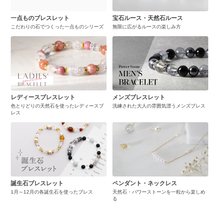
一点ものブレスレット
宝石ルース・天然石ルース
こだわりの石でつくった一点ものシリーズ
無限に広がるルースの楽しみ方
レディースブレスレット
メンズブレスレット
色とりどりの天然石を使ったレディースブ
洗練された大人の雰囲気漂うメンズブレス
レス
誕生石ブレスレット
ペンダント・ネックレス
1月～12月の各誕生石を使ったブレス
天然石・パワーストーンを一粒から楽しめ
る