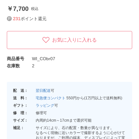
7,700
税込
231
ポイント還元
お気に入りに入れる
商品番号
WI_CObr07
在庫数
2
配 送：
翌日配送
可
送 料：
宅急便コンパクト
550円から(1万円以上で送料無料)
ギフト：
ラッピング
可
修 理：
修理可
サイズ：
内周約14cm～17cmまで選択可能
補足：
サイズにより、石の配置・数量が異なります。
なるべく現物に近いカラーで撮影するように心がけて
おりますが、ご利用の端末、ディスプレイによって実