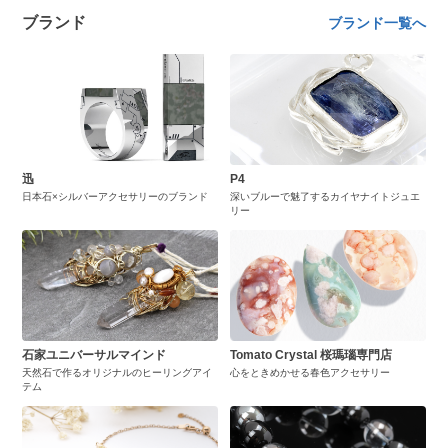
ブランド
ブランド一覧へ
迅
P4
日本石×シルバーアクセサリーのブランド
深いブルーで魅了するカイヤナイトジュエ
リー
石家ユニバーサルマインド
Tomato Crystal 桜瑪瑙専門店
天然石で作るオリジナルのヒーリングアイ
心をときめかせる春色アクセサリー
テム