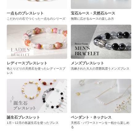
一点ものブレスレット
宝石ルース・天然石ルース
こだわりの石でつくった一点ものシリーズ
無限に広がるルースの楽しみ方
レディースブレスレット
メンズブレスレット
色とりどりの天然石を使ったレディースブ
洗練された大人の雰囲気漂うメンズブレス
レス
誕生石ブレスレット
ペンダント・ネックレス
1月～12月の各誕生石を使ったブレス
天然石・パワーストーンを一粒から楽しめ
る