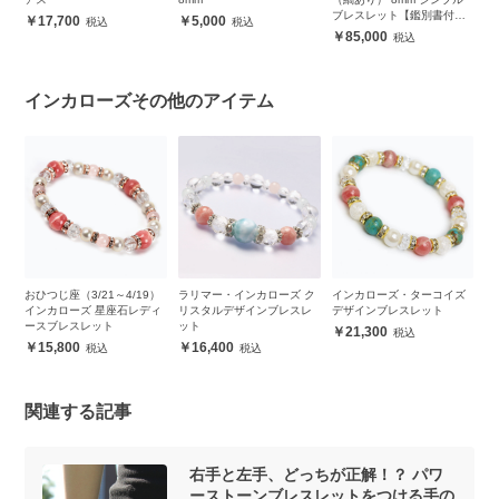
ブレスレット【鑑別書付
ト
17,700
5,000
き】
85,000
インカローズその他のアイテム
おひつじ座（3/21～4/19）
ラリマー・インカローズ ク
インカローズ・ターコイズ
イ
レ
インカローズ 星座石レディ
リスタルデザインブレスレ
デザインブレスレット
ー
ースブレスレット
ット
21,300
15,800
16,400
関連する記事
右手と左手、どっちが正解！？ パワ
ーストーンブレスレットをつける手の