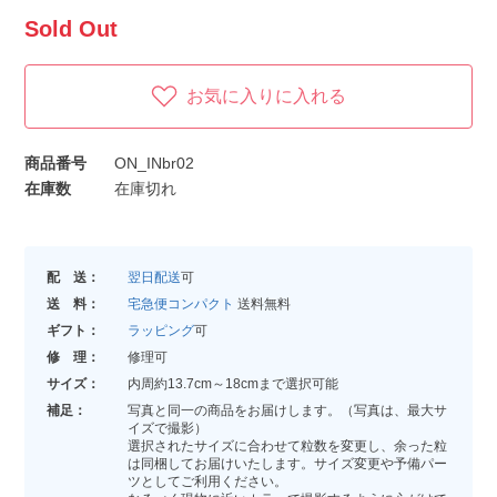
Sold Out
お気に入りに入れる
商品番号
ON_INbr02
在庫数
在庫切れ
配 送：
翌日配送
可
送 料：
宅急便コンパクト
送料無料
ギフト：
ラッピング
可
修 理：
修理可
サイズ：
内周約13.7cm～18cmまで選択可能
補足：
写真と同一の商品をお届けします。（写真は、最大サ
イズで撮影）
選択されたサイズに合わせて粒数を変更し、余った粒
は同梱してお届けいたします。サイズ変更や予備パー
ツとしてご利用ください。