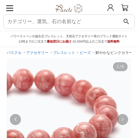
search
パワーストーンや誕生石ブレスレット、天然石アクセサリー等のブランド通販サイト
12時までのご注文で
最短翌日にお届け
10,000円以上のご注文で
送料無料
パスクル
アクセサリー
ブレスレット
ビーズ
鮮やかなピンクカラー 【
1
/
6