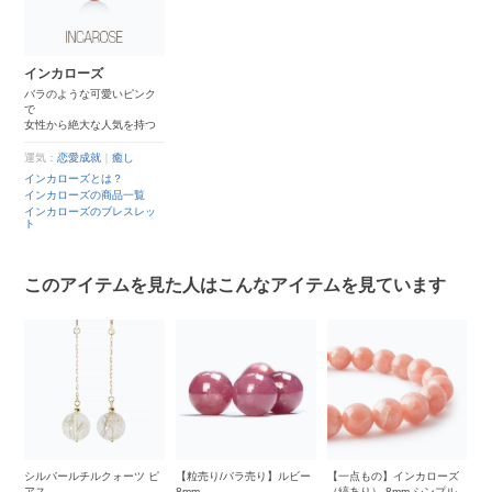
インカローズ
バラのような可愛いピンク
で
女性から絶大な人気を持つ
運気：
恋愛成就
｜
癒し
インカローズとは？
インカローズの商品一覧
インカローズのブレスレッ
ト
このアイテムを見た人はこんなアイテムを見ています
ブ
シルバールチルクォーツ ピ
【粒売り/バラ売り】ルビー
【一点もの】インカローズ
【
ッ
アス
8mm
（縞あり） 8mm シンプル
ス