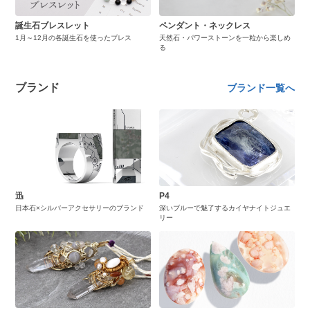
誕生石ブレスレット
ペンダント・ネックレス
1月～12月の各誕生石を使ったブレス
天然石・パワーストーンを一粒から楽しめ
る
ブランド
ブランド一覧へ
迅
P4
日本石×シルバーアクセサリーのブランド
深いブルーで魅了するカイヤナイトジュエ
リー