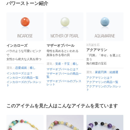
パワーストーン紹介
3月誕生石
インカローズ
マザーオブパール
アクアマリン
バラのような可愛いピンク
母性を高めるといわれる
で
真珠を作る母の貝
「円満」「幸せ」を運ぶと
女性から絶大な人気を持つ
石
言う
海の精霊の宝石
運気：
安産・子宝
｜
癒し
運気：
恋愛成就
｜
癒し
マザーオブパールとは？
運気：
家庭円満
｜
結婚運
インカローズとは？
マザーオブパールの商品一
覧
インカローズの商品一覧
アクアマリンとは？
マザーオブパールのブレス
インカローズのブレスレッ
アクアマリンの商品一覧
ト
レット
ト
アクアマリンのブレスレッ
ト
このアイテムを見た人はこんなアイテムを見ています