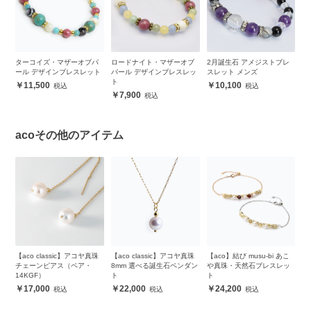
m
ターコイズ・マザーオブパ
ロードナイト・マザーオブ
2月誕生石 アメジストブレ
サ
ール デザインブレスレット
パール デザインブレスレッ
スレット メンズ
ア
ト
レ
11,500
10,100
7,900
acoその他のアイテム
【aco classic】アコヤ真珠
【aco classic】アコヤ真珠
【aco】結び musu-bi あこ
【
レ
チェーンピアス（ペア・
8mm 選べる誕生石ペンダン
や真珠・天然石ブレスレッ
4
14KGF）
ト
ト
ス
17,000
22,000
24,200