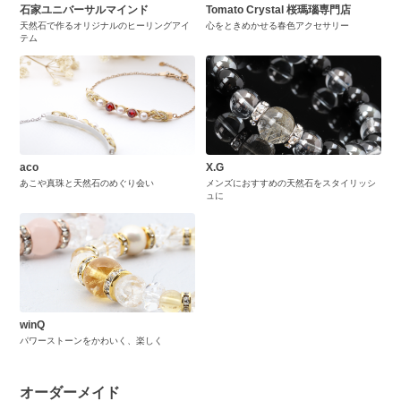
石家ユニバーサルマインド
Tomato Crystal 桜瑪瑙専門店
天然石で作るオリジナルのヒーリングアイ
心をときめかせる春色アクセサリー
テム
aco
X.G
あこや真珠と天然石のめぐり会い
メンズにおすすめの天然石をスタイリッシ
ュに
winQ
パワーストーンをかわいく、楽しく
オーダーメイド