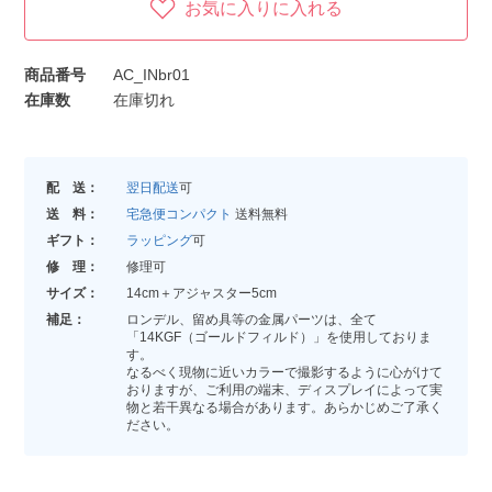
お気に入りに入れる
商品番号
AC_INbr01
在庫数
在庫切れ
配 送：
翌日配送
可
送 料：
宅急便コンパクト
送料無料
ギフト：
ラッピング
可
修 理：
修理可
サイズ：
14cm＋アジャスター5cm
補足：
ロンデル、留め具等の金属パーツは、全て
「14KGF（ゴールドフィルド）」を使用しておりま
す。
なるべく現物に近いカラーで撮影するように心がけて
おりますが、ご利用の端末、ディスプレイによって実
物と若干異なる場合があります。あらかじめご了承く
ださい。