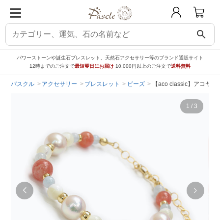
search
パワーストーンや誕生石ブレスレット、天然石アクセサリー等のブランド通販サイト
12時までのご注文で
最短翌日にお届け
10,000円以上のご注文で
送料無料
パスクル
アクセサリー
ブレスレット
ビーズ
【aco classic】ア
1
/
3