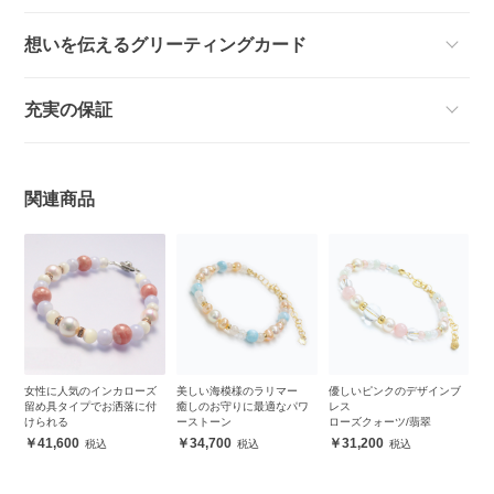
想いを伝えるグリーティングカード
充実の保証
関連商品
女性に人気のインカローズ
美しい海模様のラリマー
優しいピンクのデザインブ
留め具タイプでお洒落に付
癒しのお守りに最適なパワ
レス
けられる
ーストーン
ローズクォーツ/翡翠
41,600
34,700
31,200