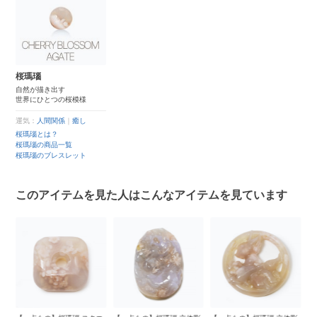
桜瑪瑙
自然が描き出す
世界にひとつの桜模様
運気：
人間関係
｜
癒し
桜瑪瑙とは？
桜瑪瑙の商品一覧
桜瑪瑙のブレスレット
このアイテムを見た人はこんなアイテムを見ています