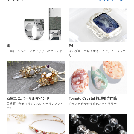
迅
P4
日本石×シルバーアクセサリーのブランド
深いブルーで魅了するカイヤナイトジュエ
リー
石家ユニバーサルマインド
Tomato Crystal 桜瑪瑙専門店
天然石で作るオリジナルのヒーリングアイ
心をときめかせる春色アクセサリー
テム