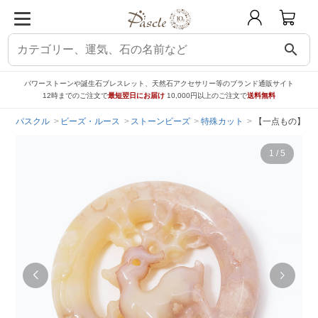
search
パワーストーンや誕生石ブレスレット、天然石アクセサリー等のブランド通販サイト
12時までのご注文で
最短翌日にお届け
10,000円以上のご注文で
送料無料
パスクル
ビーズ・ルース
ストーンビーズ
特殊カット
【一点もの】桜瑪
1
/
5