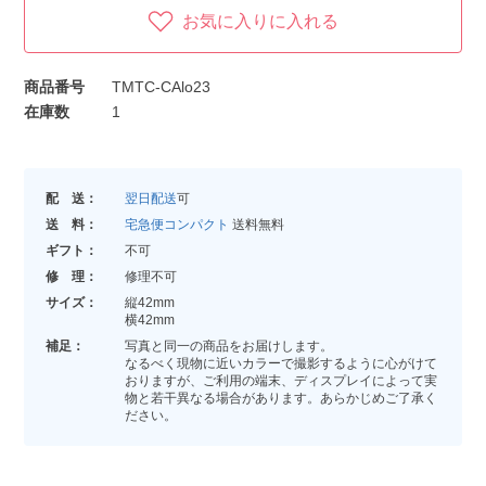
お気に入りに入れる
商品番号
TMTC-CAlo23
在庫数
1
配 送：
翌日配送
可
送 料：
宅急便コンパクト
送料無料
ギフト：
不可
修 理：
修理不可
サイズ：
縦42mm
横42mm
補足：
写真と同一の商品をお届けします。
なるべく現物に近いカラーで撮影するように心がけて
おりますが、ご利用の端末、ディスプレイによって実
物と若干異なる場合があります。あらかじめご了承く
ださい。