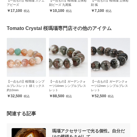
点もの】桜瑪瑙 スクエ
【一点もの】桜瑪瑙 立体彫
【一点もの】桜瑪瑙 立体彫
レムリアン
ーズ
刻ビーズ 九尾狐
刻 狐
ル デザイ
7,100
10,100
7,100
5,900
Tomato Crystal 桜瑪瑙専門店その他のアイテム
プ
【一点もの】桜瑪瑙 シンプ
【一点もの】ガーデンクォ
【一点もの】ガーデンクォ
【
ス
ルブレスレット 緑ミックス
ーツ14mm シンプルブレス
ーツ12mm シンプルブレス
ー
約10mm
レット
レット
レ
32,500
88,500
52,500
関連する記事
瑪瑙アクセサリーで光る個性。自分だ
けの模様をさがして