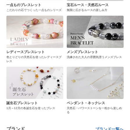
一点ものブレスレット
宝石ルース・天然石ルース
こだわりの石でつくった一点ものシリーズ
無限に広がるルースの楽しみ方
レディースブレスレット
メンズブレスレット
色とりどりの天然石を使ったレディースブ
洗練された大人の雰囲気漂うメンズブレス
レス
誕生石ブレスレット
ペンダント・ネックレス
1月～12月の各誕生石を使ったブレス
天然石・パワーストーンを一粒から楽しめ
る
ブランド
ブランド一覧へ