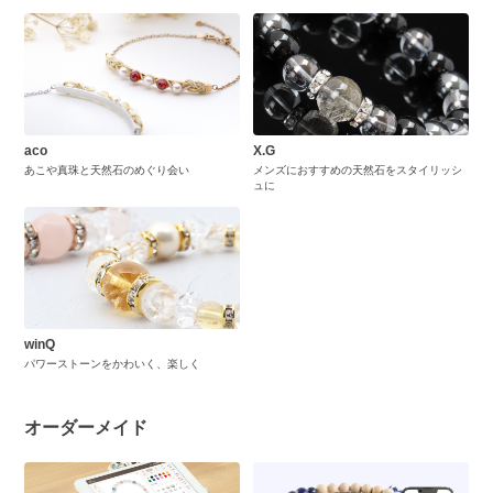
aco
X.G
あこや真珠と天然石のめぐり会い
メンズにおすすめの天然石をスタイリッシ
ュに
winQ
パワーストーンをかわいく、楽しく
オーダーメイド