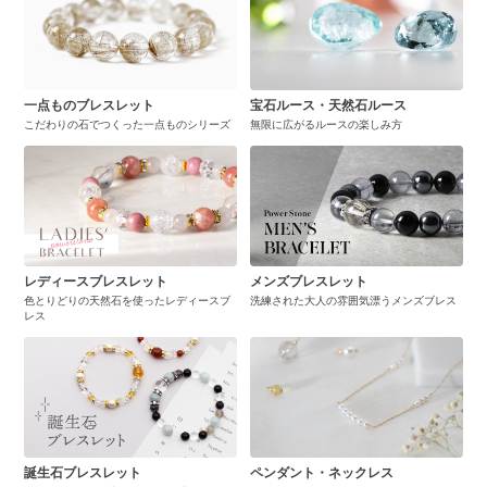
一点ものブレスレット
宝石ルース・天然石ルース
こだわりの石でつくった一点ものシリーズ
無限に広がるルースの楽しみ方
レディースブレスレット
メンズブレスレット
色とりどりの天然石を使ったレディースブ
洗練された大人の雰囲気漂うメンズブレス
レス
誕生石ブレスレット
ペンダント・ネックレス