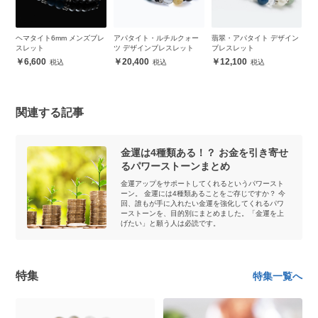
ざれ
ヘマタイト6mm メンズブレ
アパタイト・ルチルクォー
翡翠・アパタイト デザイン
ラ
スレット
ツ デザインブレスレット
ブレスレット
ト
6,600
20,400
12,100
関連する記事
金運は4種類ある！？ お金を引き寄せ
るパワーストーンまとめ
金運アップをサポートしてくれるというパワースト
ーン。 金運には4種類あることをご存じですか？ 今
回、誰もが手に入れたい金運を強化してくれるパワ
ーストーンを、目的別にまとめました。「金運を上
げたい」と願う人は必読です。
特集
特集一覧へ