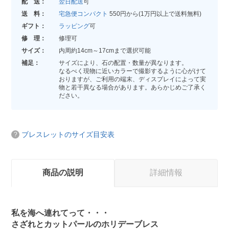
配 送：
翌日配送
可
送 料：
宅急便コンパクト
550円から(1万円以上で送料無料)
ギフト：
ラッピング
可
修 理：
修理可
サイズ：
内周約14cm～17cmまで選択可能
補足：
サイズにより、石の配置・数量が異なります。
なるべく現物に近いカラーで撮影するように心がけて
おりますが、ご利用の端末、ディスプレイによって実
物と若干異なる場合があります。あらかじめご了承く
ださい。
ブレスレットのサイズ目安表
商品の説明
詳細情報
私を海へ連れてって・・・
さざれとカットパールのホリデーブレス