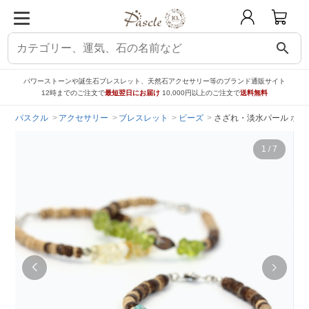
search
パワーストーンや誕生石ブレスレット、天然石アクセサリー等のブランド通販サイト
12時までのご注文で
最短翌日にお届け
10,000円以上のご注文で
送料無料
パスクル
アクセサリー
ブレスレット
ビーズ
さざれ・淡水パール ホリ
1
/
7