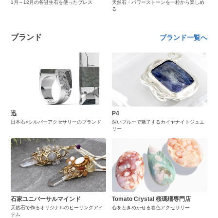
1月～12月の各誕生石を使ったブレス
天然石・パワーストーンを一粒から楽しめ
る
ブランド
ブランド一覧へ
迅
P4
日本石×シルバーアクセサリーのブランド
深いブルーで魅了するカイヤナイトジュエ
リー
石家ユニバーサルマインド
Tomato Crystal 桜瑪瑙専門店
天然石で作るオリジナルのヒーリングアイ
心をときめかせる春色アクセサリー
テム