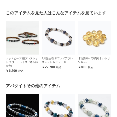
このアイテムを見た人はこんなアイテムを見ています
ペ
ウッドビーズ 細ブレスレッ
9月誕生石 サファイアブレ
【粒売り/バラ売り】シトリ
ホ
レ
ト スターカットスピネル(全
スレット レディース
ン 6mm
プ
５色)
22,700
800
6,200
アパタイトその他のアイテム