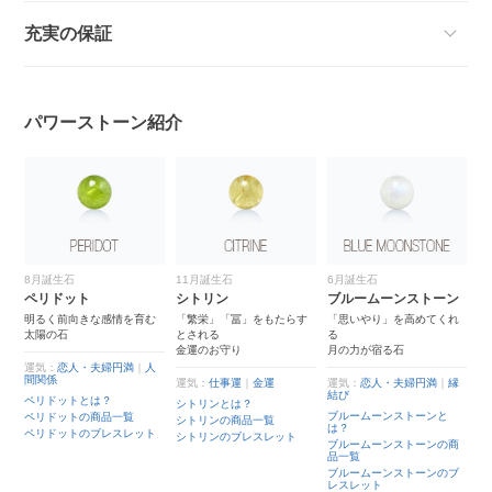
充実の保証
パワーストーン紹介
8月誕生石
11月誕生石
6月誕生石
ア
ペリドット
シトリン
ブルームーンストーン
自
円
り
明るく前向きな感情を育む
「繁栄」「冨」をもたらす
「思いやり」を高めてくれ
る
真
太陽の石
とされる
る
金運のお守り
月の力が宿る石
運
運気：
恋人・夫婦円満
｜
人
間
間関係
運気：
仕事運
｜
金運
運気：
恋人・夫婦円満
｜
縁
結び
ア
ペリドットとは？
シトリンとは？
ブルームーンストーンと
ア
ペリドットの商品一覧
シトリンの商品一覧
は？
ア
ペリドットのブレスレット
ト
シトリンのブレスレット
ブルームーンストーンの商
品一覧
ブルームーンストーンのブ
レスレット