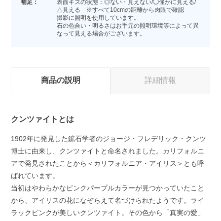
補足：
表面キズの状態：◎ない・見えない/◯僅かに見える/
△見える ※すべて10cmの距離から肉眼で確認
撮影に照明を使用しています。
石の色合い・明るさはお手元の照明環境等によって異
なって見える場合がございます。
商品の説明
詳細情報
クンツァイトとは
1902年に発見した鉱石学者のジョージ・フレデリック・クンツ
博士に由来し、クンツァイトと命名されました。カリフォルニ
アで発見されたことから＜カリフォルニア・アイリス＞とも呼
ばれています。
当初はやわらかなピンクパープルカラーが見つかっていたこと
から、アイリスの花になぞらえて名づけられたようです。ライ
ラックピンクが美しいクンツァイト。その色から「真実の愛」