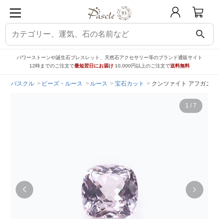
search
パワーストーンや誕生石ブレスレット、天然石アクセサリー等のブランド通販サイト
12時までのご注文で
最短翌日にお届け
10,000円以上のご注文で
送料無料
パスクル
ビーズ・ルース
ルース
宝石カット
クンツァイト アフガニスタン産
1
/
7