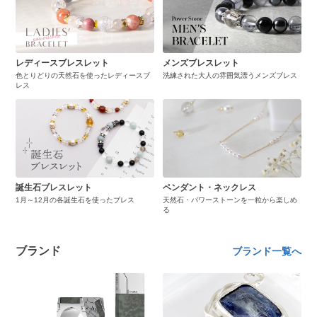
レディースブレスレット
メンズブレスレット
色とりどりの天然石を使ったレディースブ
洗練された大人の雰囲気漂うメンズブレス
レス
誕生石ブレスレット
ペンダント・ネックレス
1月～12月の各誕生石を使ったブレス
天然石・パワーストーンを一粒から楽しめ
る
ブランド
ブランド一覧へ