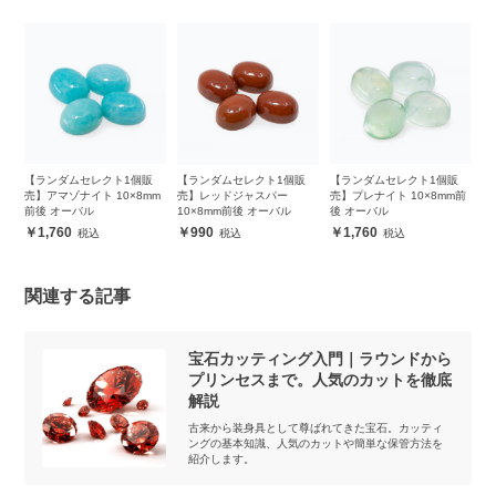
販
【ランダムセレクト1個販
【ランダムセレクト1個販
【ランダムセレクト1個販
【
m
売】アマゾナイト 10×8mm
売】レッドジャスパー
売】プレナイト 10×8mm前
売
前後 オーバル
10×8mm前後 オーバル
後 オーバル
前
1,760
990
1,760
関連する記事
宝石カッティング入門｜ラウンドから
プリンセスまで。人気のカットを徹底
解説
古来から装身具として尊ばれてきた宝石。カッティ
ングの基本知識、人気のカットや簡単な保管方法を
紹介します。