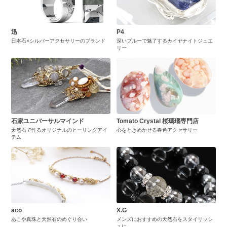
迅
P4
日本石×シルバーアクセサリーのブランド
深いブルーで魅了するカイヤナイトジュエ
リー
石家ユニバーサルマインド
Tomato Crystal 桜瑪瑙専門店
天然石で作るオリジナルのヒーリングアイ
心をときめかせる春色アクセサリー
テム
aco
X.G
あこや真珠と天然石のめぐり会い
メンズにおすすめの天然石をスタイリッシ
ュに