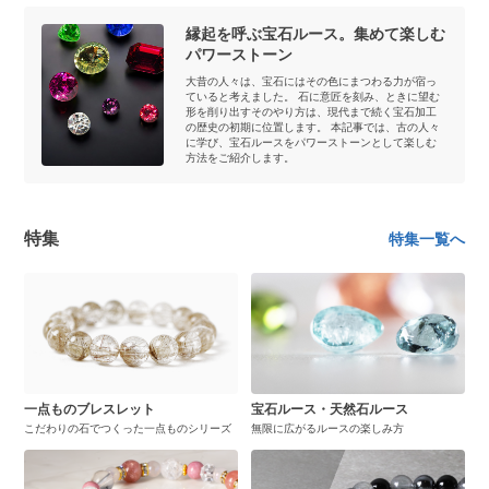
縁起を呼ぶ宝石ルース。集めて楽しむ
パワーストーン
大昔の人々は、宝石にはその色にまつわる力が宿っ
ていると考えました。 石に意匠を刻み、ときに望む
形を削り出すそのやり方は、現代まで続く宝石加工
の歴史の初期に位置します。 本記事では、古の人々
に学び、宝石ルースをパワーストーンとして楽しむ
方法をご紹介します。
特集
特集一覧へ
一点ものブレスレット
宝石ルース・天然石ルース
こだわりの石でつくった一点ものシリーズ
無限に広がるルースの楽しみ方