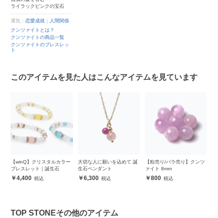
ライラックピンクの宝石
運気：
恋愛成就
｜
人間関係
クンツァイトとは？
クンツァイトの商品一覧
クンツァイトのブレスレッ
ト
このアイテムを見た人はこんなアイテムを見ています
誕
【winQ】クリスタルカラー
大切な人に願いを込めて 誕
【粒売り/バラ売り】クンツ
【
ブレスレット｜誕生石
生石ペンダント
ァイト 8mm
8
【
4,400
6,300
800
TOP STONEその他のアイテム