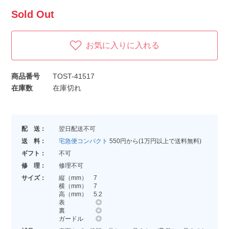
Sold Out
お気に入りに入れる
商品番号
TOST-41517
在庫数
在庫切れ
配 送：
翌日配送不可
送 料：
宅急便コンパクト
550円から(1万円以上で送料無料)
ギフト：
不可
修 理：
修理不可
サイズ：
縦（mm） 7
横（mm） 7
高（mm） 5.2
表 ◎
裏 ◎
ガードル ◎