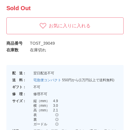
Sold Out
お気に入りに入れる
商品番号
TOST_39049
在庫数
在庫切れ
配 送：
翌日配送不可
送 料：
宅急便コンパクト
550円から(1万円以上で送料無料)
ギフト：
不可
修 理：
修理不可
サイズ：
縦（mm） 4.9
横（mm） 3.0
高（mm） 2.1
表 ◎
裏 ◎
ガードル ◎