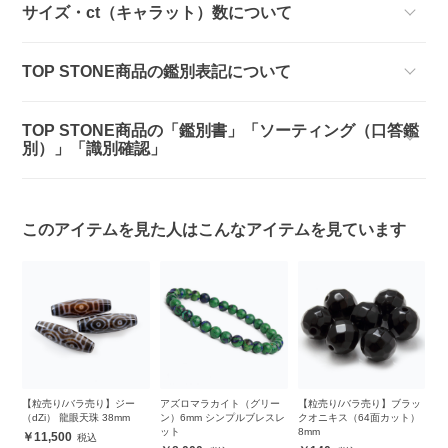
サイズ・ct（キャラット）数について
TOP STONE商品の鑑別表記について
TOP STONE商品の「鑑別書」「ソーティング（口答鑑
別）」「識別確認」
このアイテムを見た人はこんなアイテムを見ています
・
【粒売り/バラ売り】ジー
アズロマラカイト（グリー
【粒売り/バラ売り】ブラッ
【
ズ
（dZi） 龍眼天珠 38mm
ン）6mm シンプルブレスレ
クオニキス（64面カット）
イ
ット
8mm
11,500