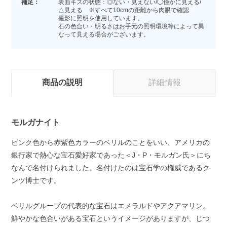
補足：
表面キズの状態：◎ない・見えない/◯僅かに見える/
△見える ※すべて10cmの距離から肉眼で確認
撮影に照明を使用しています。
石の色合い・明るさはお手元の照明環境等によって異
なって見える場合がございます。
商品の説明
詳細情報
モルガナイト
ピンク色から赤紫色カラーのベリルのことをいい、アメリカの
銀行家で熱心な宝石愛好家であった＜J・P・モルガン氏＞にち
なんで名付けられました。名付けたのは宝石学の権威であるク
ンツ博士です。
ベリルグループの代表的な宝石はエメラルドやアクアマリン。
鮮やかな色合いがある宝石というイメージがありますが、じつ