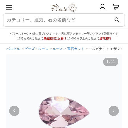
search
パワーストーンや誕生石ブレスレット、天然石アクセサリー等のブランド通販サイト
12時までのご注文で
最短翌日にお届け
10,000円以上のご注文で
送料無料
パスクル
ビーズ・ルース
ルース
宝石カット
モルガナイト モザンビーク産 
1
/
11