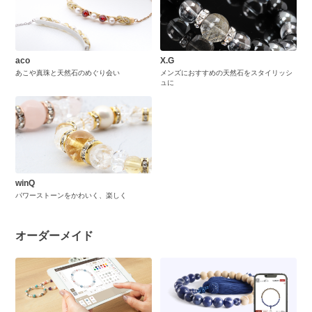
aco
X.G
あこや真珠と天然石のめぐり会い
メンズにおすすめの天然石をスタイリッシ
ュに
winQ
パワーストーンをかわいく、楽しく
オーダーメイド