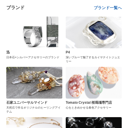
ブランド
ブランド一覧へ
迅
P4
日本石×シルバーアクセサリーのブランド
深いブルーで魅了するカイヤナイトジュエ
リー
石家ユニバーサルマインド
Tomato Crystal 桜瑪瑙専門店
天然石で作るオリジナルのヒーリングアイ
心をときめかせる春色アクセサリー
テム