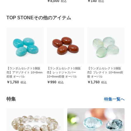
8,000
140
TOP STONEその他のアイテム
販
【ランダムセレクト1個販
【ランダムセレクト1個販
【ランダムセレクト1個販
【
m
売】アマゾナイト 10×8mm
売】レッドジャスパー
売】プレナイト 10×8mm前
売
前後 オーバル
10×8mm前後 オーバル
後 オーバル
前
1,760
990
1,760
特集
特集一覧へ