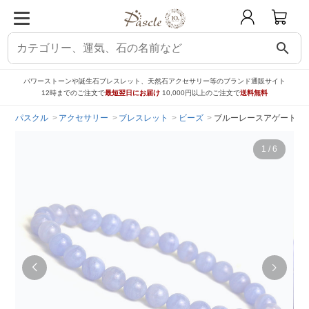
search
パワーストーンや誕生石ブレスレット、天然石アクセサリー等のブランド通販サイト
12時までのご注文で
最短翌日にお届け
10,000円以上のご注文で
送料無料
パスクル
アクセサリー
ブレスレット
ビーズ
ブルーレースアゲート6m
1
/
6