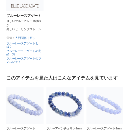
ブルーレースアゲート
優しいブルーにレース模様
が
美しいヒーリングストーン
運気：
人間関係
｜
癒し
ブルーレースアゲートと
は？
ブルーレースアゲートの商
品一覧
ブルーレースアゲートのブ
レスレット
このアイテムを見た人はこんなアイテムを見ています
ンプ
ブルーレースアゲート
ブルーアベンチュリン8mm
ブルーレースアゲート8mm
【