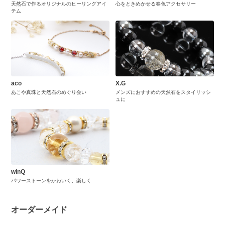
天然石で作るオリジナルのヒーリングアイ
心をときめかせる春色アクセサリー
テム
aco
X.G
あこや真珠と天然石のめぐり会い
メンズにおすすめの天然石をスタイリッシ
ュに
winQ
パワーストーンをかわいく、楽しく
オーダーメイド