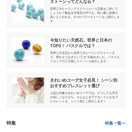
ストーンってどんな石？
世界三大ヒーリングストーンという言葉をご存じで
しょうか？数ある天然石の中でも、特に癒し効果の
高いといわれる、3つのパワーストーンをご紹介しま
す。
今知りたい天然石。世界と日本の
TOP3！ パスクルでは？
世界三大宝石から世界三大ヒーリングストーンま
で、押さえておきたい“三大”を集めました。パスクル
スタッフの三大推しストーンも紹介します。
きれいめコーデ女子必見！ シーン別
おすすめブレスレット選び
上品な印象のきれいめコーデでは、どうしても手元
が寂しくなりがち。そんなときアクセントになるブ
レスレットを、シーン別にご紹介します！
特集
特集一覧へ