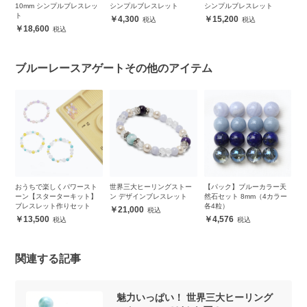
10mm シンプルブレスレッ
シンプルブレスレット
シンプルブレスレット
ト
ト
4,300
15,200
18,600
ブルーレースアゲートその他のアイテム
ー
おうちで楽しくパワースト
世界三大ヒーリングストー
【パック】ブルーカラー天
【
ーン【スターターキット】
ン デザインブレスレット
然石セット 8mm（4カラー
珠
ブレスレット作りセット
各4粒）
ッ
21,000
13,500
4,576
関連する記事
魅力いっぱい！ 世界三大ヒーリング