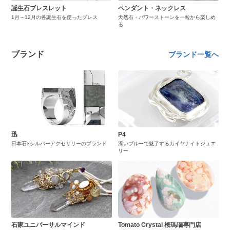
誕生石ブレスレット
ペンダント・ネックレス
1月～12月の各誕生石を使ったブレス
天然石・パワーストーンを一粒から楽しめ
る
ブランド
ブランド一覧へ
迅
P4
日本石×シルバーアクセサリーのブランド
深いブルーで魅了するカイヤナイトジュエ
リー
石家ユニバーサルマインド
Tomato Crystal 桜瑪瑙専門店