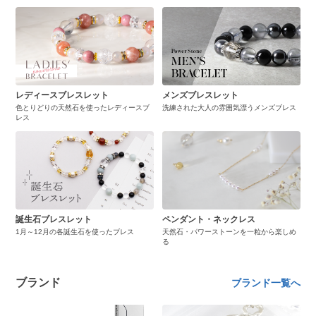
レディースブレスレット
メンズブレスレット
色とりどりの天然石を使ったレディースブ
洗練された大人の雰囲気漂うメンズブレス
レス
誕生石ブレスレット
ペンダント・ネックレス
1月～12月の各誕生石を使ったブレス
天然石・パワーストーンを一粒から楽しめ
る
ブランド
ブランド一覧へ