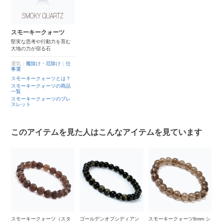
スモーキークォーツ
堅実な思考や行動力を育む
大地の力が宿る石
運気：
魔除け・厄除け
｜
仕
事運
スモーキークォーツとは？
スモーキークォーツの商品
一覧
スモーキークォーツのブレ
スレット
このアイテムを見た人はこんなアイテムを見ています
ィ
スモーキークォーツ（スタ
ゴールデンオブシディアン
スモーキークォーツ8mm シ
ス