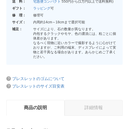
送 料：
宅急便コンパクト
550円から(1万円以上で送料無料)
ギフト：
ラッピング
可
修 理：
修理可
サイズ：
内周約14cm～18cmまで選択可能
補足：
サイズにより、石の数量が異なります。
内包するクラックやモヤ、色の濃淡には、粒ごとに個
体差があります。
なるべく現物に近いカラーで撮影するように心がけて
おりますが、ご利用の端末、ディスプレイによって実
物と若干異なる場合があります。あらかじめご了承く
ださい。
ブレスレットのゴムについて
ブレスレットのサイズ目安表
商品の説明
詳細情報