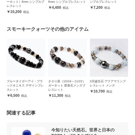
スレ
ーカット）8mm シンプルブ
6mm シンプルブレスレット
ンプルブレスレット
シ
レスレット
4,400
7,200
10,200
スモーキークォーツその他のアイテム
ブ
ブルータイガーアイ・ブラ
さそり座（10/24～11/22）
3月誕生石 アクアマリンブ
ク
ックオニキス デザインブレ
ガーネット 星座石メンズブ
レスレット メンズ
ォ
スレット
レスレット
ト
10,700
6,500
11,300
関連する記事
今知りたい天然石。世界と日本の