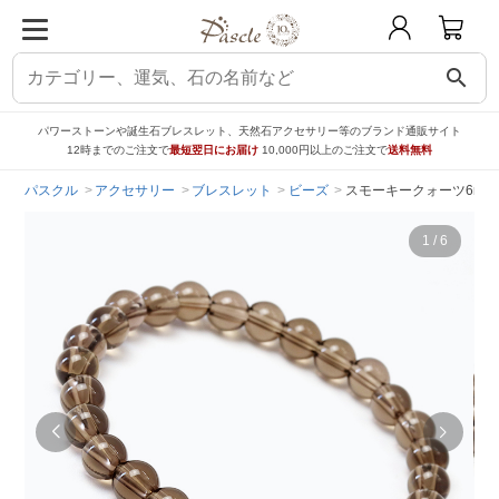
search
パワーストーンや誕生石ブレスレット、天然石アクセサリー等のブランド通販サイト
12時までのご注文で
最短翌日にお届け
10,000円以上のご注文で
送料無料
パスクル
アクセサリー
ブレスレット
ビーズ
スモーキークォーツ6mm
1
/
6