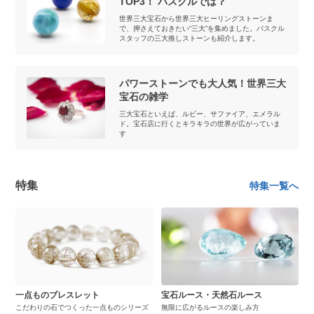
TOP3！ パスクルでは？
世界三大宝石から世界三大ヒーリングストーンま
で、押さえておきたい“三大”を集めました。パスクル
スタッフの三大推しストーンも紹介します。
パワーストーンでも大人気！世界三大
宝石の雑学
三大宝石といえば、ルビー、サファイア、エメラル
ド。宝石店に行くとキラキラの世界が広がっていま
す
特集
特集一覧へ
一点ものブレスレット
宝石ルース・天然石ルース
こだわりの石でつくった一点ものシリーズ
無限に広がるルースの楽しみ方