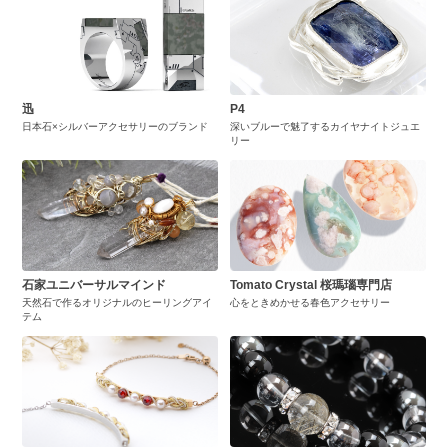
迅
P4
日本石×シルバーアクセサリーのブランド
深いブルーで魅了するカイヤナイトジュエ
リー
石家ユニバーサルマインド
Tomato Crystal 桜瑪瑙専門店
天然石で作るオリジナルのヒーリングアイ
心をときめかせる春色アクセサリー
テム