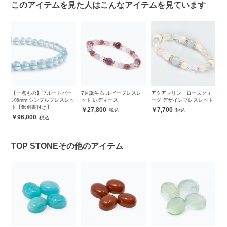
このアイテムを見た人はこんなアイテムを見ています
ッ
【一点もの】ブルートパー
7月誕生石 ルビーブレスレ
アクアマリン・ローズクォ
【
レッ
ズ6mm シンプルブレスレッ
ット レディース
ーツ デザインブレスレット
ク
ト【鑑別書付き】
8
27,800
7,700
96,000
TOP STONEその他のアイテム