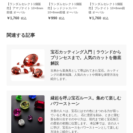
販
【ランダムセレクト1個販
【ランダムセレクト1個販
【ランダムセレクト1個販
【
m
売】アマゾナイト 10×8mm
売】レッドジャスパー
売】プレナイト 10×8mm前
売
前後 オーバル
10×8mm前後 オーバル
後 オーバル
前
1,760
990
1,760
関連する記事
宝石カッティング入門｜ラウンドから
プリンセスまで。人気のカットを徹底
解説
古来から装身具として尊ばれてきた宝石。カッティ
ングの基本知識、人気のカットや簡単な保管方法を
紹介します。
縁起を呼ぶ宝石ルース。集めて楽しむ
パワーストーン
大昔の人々は、宝石にはその色にまつわる力が宿っ
ていると考えました。 石に意匠を刻み、ときに望む
形を削り出すそのやり方は、現代まで続く宝石加工
の歴史の初期に位置します。 本記事では、古の人々
に学び、宝石ルースをパワーストーンとして楽しむ
方法をご紹介します。