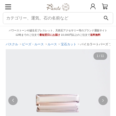
search
パワーストーンや誕生石ブレスレット、天然石アクセサリー等のブランド通販サイト
12時までのご注文で
最短翌日にお届け
10,000円以上のご注文で
送料無料
パスクル
ビーズ・ルース
ルース
宝石カット
バイカラートパーズ ブラジル産
1
/
11