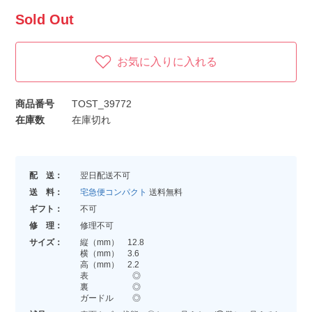
Sold Out
お気に入りに入れる
商品番号
TOST_39772
在庫数
在庫切れ
配 送：
翌日配送不可
送 料：
宅急便コンパクト
送料無料
ギフト：
不可
修 理：
修理不可
サイズ：
縦（mm） 12.8
横（mm） 3.6
高（mm） 2.2
表 ◎
裏 ◎
ガードル ◎