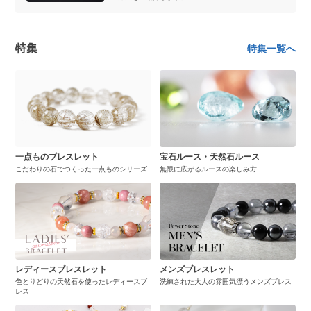
特集
特集一覧へ
一点ものブレスレット
宝石ルース・天然石ルース
こだわりの石でつくった一点ものシリーズ
無限に広がるルースの楽しみ方
レディースブレスレット
メンズブレスレット
色とりどりの天然石を使ったレディースブ
洗練された大人の雰囲気漂うメンズブレス
レス