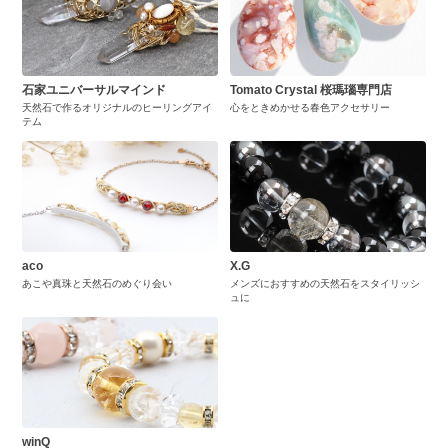
石家ユニバーサルマインド
Tomato Crystal 桜瑪瑙専門店
天然石で作るオリジナルのヒーリングアイ
心をときめかせる春色アクセサリー
テム
aco
X.G
あこや真珠と天然石のめぐり会い
メンズにおすすめの天然石をスタイリッシ
ュに
winQ