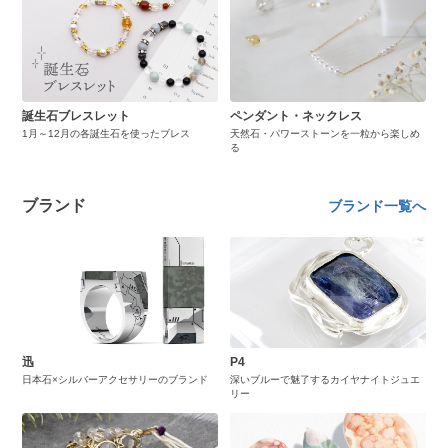
誕生石ブレスレット
ペンダント・ネックレス
1月～12月の各誕生石を使ったブレス
天然石・パワーストーンを一粒から楽しめ
る
ブランド
ブランド一覧へ
迅
P4
日本石×シルバーアクセサリーのブランド
深いブルーで魅了するカイヤナイトジュエ
リー