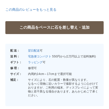
この商品のレビューをもっと見る
配 送：
翌日配送
可
送 料：
宅急便コンパクト
550円から(1万円以上で送料無料)
ギフト：
ラッピング
可
修 理：
修理可
サイズ：
内周約14cm～17cmまで選択可能
補足：
サイズにより、石の配置・数量が異なります。
なるべく現物に近いカラーで撮影するように心がけて
おりますが、ご利用の端末、ディスプレイによって実
物と若干異なる場合があります。あらかじめご了承く
ださい。