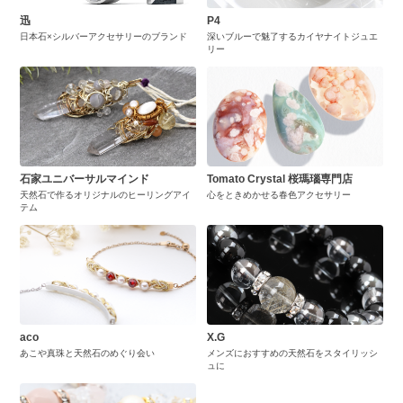
迅
P4
日本石×シルバーアクセサリーのブランド
深いブルーで魅了するカイヤナイトジュエ
リー
石家ユニバーサルマインド
Tomato Crystal 桜瑪瑙専門店
天然石で作るオリジナルのヒーリングアイ
心をときめかせる春色アクセサリー
テム
aco
X.G
あこや真珠と天然石のめぐり会い
メンズにおすすめの天然石をスタイリッシ
ュに