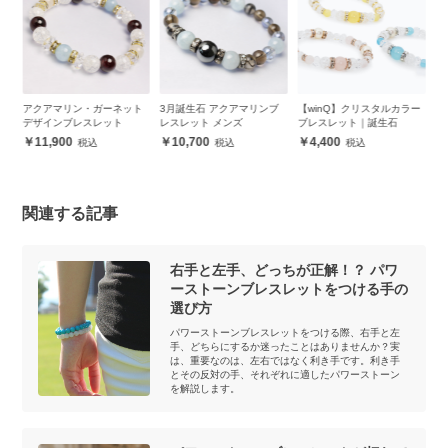
ト
3月誕生石 アクアマリンブ
【winQ】クリスタルカラー
【winQ】アクアマリン デザ
【
レスレット メンズ
ブレスレット｜誕生石
インブレスレット
マ
10,700
4,400
7,800
関連する記事
右手と左手、どっちが正解！？ パワ
ーストーンブレスレットをつける手の
選び方
パワーストーンブレスレットをつける際、右手と左
手、どちらにするか迷ったことはありませんか？実
は、重要なのは、左右ではなく利き手です。利き手
とその反対の手、それぞれに適したパワーストーン
を解説します。