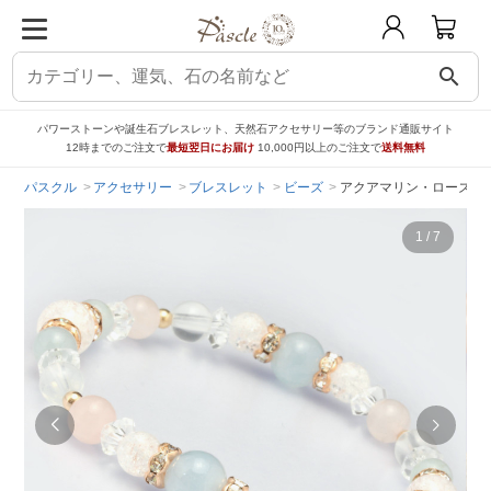
search
パワーストーンや誕生石ブレスレット、天然石アクセサリー等のブランド通販サイト
12時までのご注文で
最短翌日にお届け
10,000円以上のご注文で
送料無料
パスクル
アクセサリー
ブレスレット
ビーズ
アクアマリン・ローズク
1
/
7