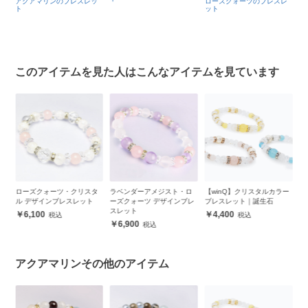
ッ
ローズクォーツのブレスレ
クリスタル（本水晶）の商
ット
品一覧
クリスタル（本水晶）のブ
レスレット
このアイテムを見た人はこんなアイテムを見ています
タ
ラベンダーアメジスト・ロ
【winQ】クリスタルカラー
アクアマリン・ラベンダー
ア
ーズクォーツ デザインブレ
ブレスレット｜誕生石
アメジスト デザインブレス
デ
スレット
レット
4,400
6,900
8,600
アクアマリンその他のアイテム