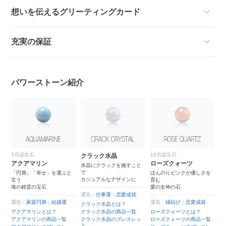
想いを伝えるグリーティングカード
充実の保証
パワーストーン紹介
10月誕生石
4月誕生石
クラック水晶
ローズクォーツ
クリスタル（本水晶）
水晶にクラックを施すこと
で
と
ほんのりピンクが優しさを
あらゆる運気を高めるとさ
カジュアルなデザインに
育む
れる
愛の女神の石
世界中が認めるパワースト
ーン
運気：
仕事運
｜
恋愛成就
運気：
縁結び
｜
恋愛成就
クラック水晶とは？
運気：
仕事運
｜
恋愛成就
クラック水晶の商品一覧
ローズクォーツとは？
クリスタル（本水晶）と
クラック水晶のブレスレッ
ローズクォーツの商品一覧
は？
ト