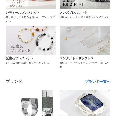
レディースブレスレット
メンズブレスレット
色とりどりの天然石を使ったレディースブ
洗練された大人の雰囲気漂うメンズブレス
レス
誕生石ブレスレット
ペンダント・ネックレス
1月～12月の各誕生石を使ったブレス
天然石・パワーストーンを一粒から楽しめ
る
ブランド
ブランド一覧へ