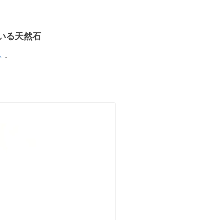
いる天然石
ト
-