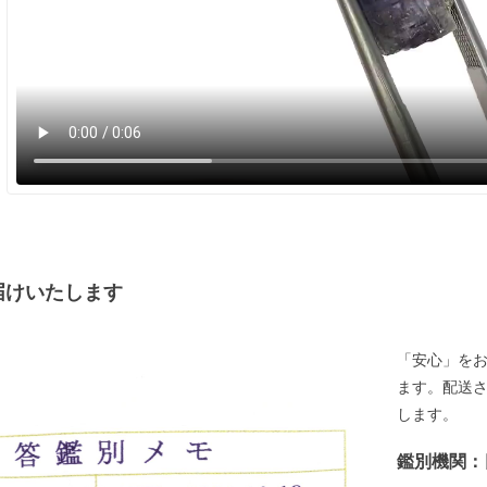
届けいたします
「安心」を
ます。配送
します。
鑑別機関：