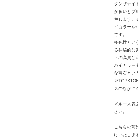
タンザナイ
が多いとブ
色します。
イカラーや
です。
多色性とい
る神秘的な
トの高貴な
バイカラー
な宝石とい
※TOPST
スのなかに
※ルース表
さい。
こちらの商
けいたしま