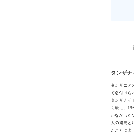
タンザナ
タンザニア
て名付けら
タンザナイ
く最近、1
かなかった
大の発見と
たことによ