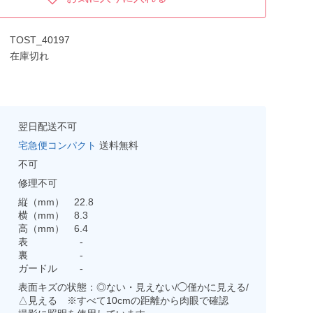
TOST_40197
在庫切れ
翌日配送不可
宅急便コンパクト
送料無料
不可
修理不可
縦（mm） 22.8
横（mm） 8.3
高（mm） 6.4
表 -
裏 -
ガードル -
表面キズの状態：◎ない・見えない/◯僅かに見える/
△見える ※すべて10cmの距離から肉眼で確認