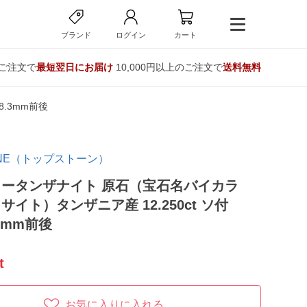
ブランド
ログイン
カート
のご注文で
最短翌日にお届け
10,000円以上のご注文で
送料無料
8.3mm前後
TONE（トップストーン）
ータンザナイト 原石（宝石名バイカラ
サイト）タンザニア産 12.250ct ソ付
.3mm前後
t
お気に入りに入れる