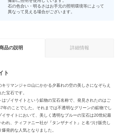
撮影に照明を使用しています。
石の色合い・明るさはお手元の照明環境等によって
異なって見える場合がございます。
商品の説明
詳細情報
イト
のキリマンジャロ山にかかる夕暮れの空の美しさになぞらえ
れた宝石です。
トはゾイサイトという鉱物の宝石名称で、発見されたのはご
967年のことでした。それまでは不透明なグリーンの鉱物でし
ゾイサイトにおいて、美しく透明なブルーの宝石は20世紀最
いわれ、ティファニー社が『タンザナイト』と名づけ販売し
り爆発的な人気となりました。