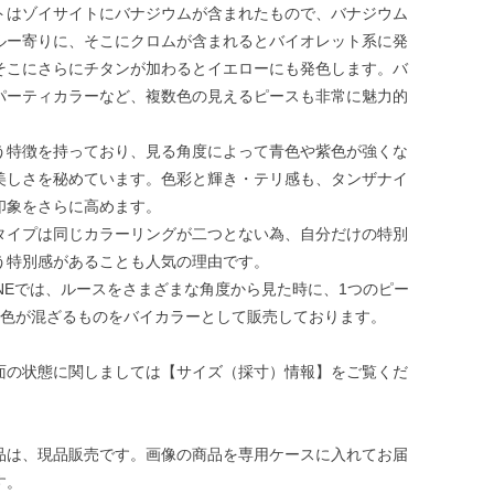
トはゾイサイトにバナジウムが含まれたもので、バナジウム
ルー寄りに、そこにクロムが含まれるとバイオレット系に発
そこにさらにチタンが加わるとイエローにも発色します。バ
パーティカラーなど、複数色の見えるピースも非常に魅力的
う特徴を持っており、見る角度によって青色や紫色が強くな
美しさを秘めています。色彩と輝き・テリ感も、タンザナイ
印象をさらに高めます。
タイプは同じカラーリングが二つとない為、自分だけの特別
う特別感があることも人気の理由です。
ONEでは、ルースをさまざまな角度から見た時に、1つのピー
2色が混ざるものをバイカラーとして販売しております。
面の状態に関しましては【サイズ（採寸）情報】をご覧くだ
品は、現品販売です。画像の商品を専用ケースに入れてお届
す。