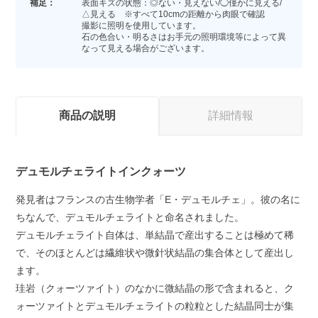
補足：
表面キズの状態：◎ない・見えない/◯僅かに見える/
△見える ※すべて10cmの距離から肉眼で確認
撮影に照明を使用しています。
石の色合い・明るさはお手元の照明環境等によって異
なって見える場合がございます。
商品の説明
詳細情報
デュモルチェライトインクォーツ
発見者はフランスの古生物学者「E・デュモルチェ」。彼の名に
ちなんで、デュモルチェライトと命名されました。
デュモルチェライト自体は、単結晶で産出することは極めて稀
で、そのほとんどは繊維状や微針状結晶の集合体として産出し
ます。
珪岩（クォーツァイト）のなかに微結晶の形で含まれると、ク
ォーツァイトとデュモルチェライトの粒粒とした結晶同士が集