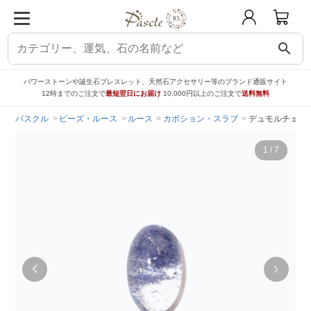
search
パワーストーンや誕生石ブレスレット、天然石アクセサリー等のブランド通販サイト
12時までのご注文で
最短翌日にお届け
10,000円以上のご注文で
送料無料
パスクル
ビーズ・ルース
ルース
カボション・スラブ
デュモルチェライト
1
/
7