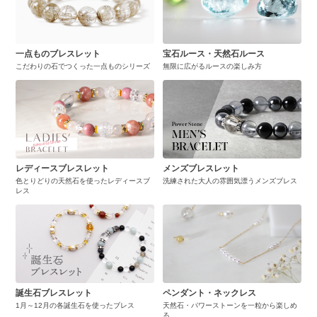
一点ものブレスレット
宝石ルース・天然石ルース
こだわりの石でつくった一点ものシリーズ
無限に広がるルースの楽しみ方
レディースブレスレット
メンズブレスレット
色とりどりの天然石を使ったレディースブ
洗練された大人の雰囲気漂うメンズブレス
レス
誕生石ブレスレット
ペンダント・ネックレス
1月～12月の各誕生石を使ったブレス
天然石・パワーストーンを一粒から楽しめ
る