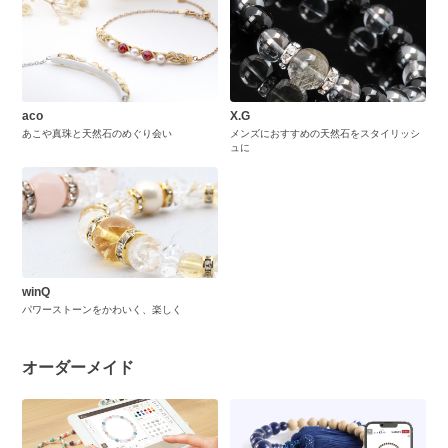
aco
X.G
あこや真珠と天然石のめぐり会い
メンズにおすすめの天然石をスタイリッシ
ュに
winQ
パワーストーンをかわいく、楽しく
オーダーメイド