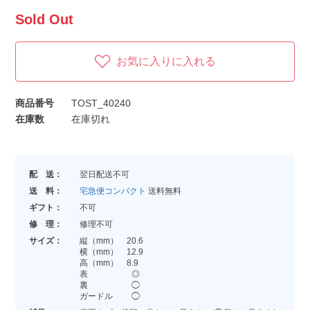
Sold Out
お気に入りに入れる
商品番号
TOST_40240
在庫数
在庫切れ
配 送：
翌日配送不可
送 料：
宅急便コンパクト
送料無料
ギフト：
不可
修 理：
修理不可
サイズ：
縦（mm） 20.6
横（mm） 12.9
高（mm） 8.9
表 ◎
裏 ◯
ガードル ◯