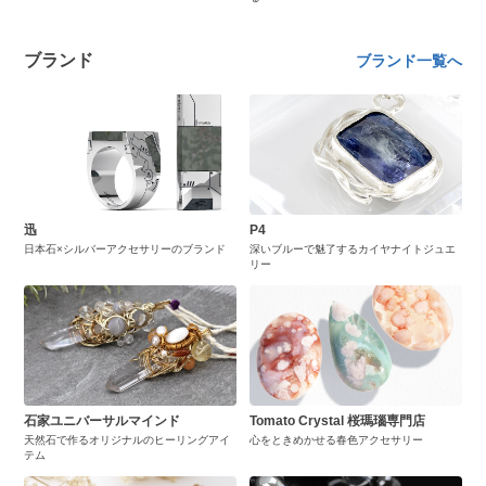
ブランド
ブランド一覧へ
迅
P4
日本石×シルバーアクセサリーのブランド
深いブルーで魅了するカイヤナイトジュエ
リー
石家ユニバーサルマインド
Tomato Crystal 桜瑪瑙専門店
天然石で作るオリジナルのヒーリングアイ
心をときめかせる春色アクセサリー
テム