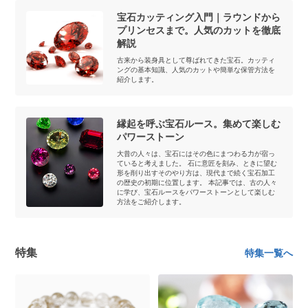
宝石カッティング入門｜ラウンドから
プリンセスまで。人気のカットを徹底
解説
古来から装身具として尊ばれてきた宝石。カッティ
ングの基本知識、人気のカットや簡単な保管方法を
紹介します。
縁起を呼ぶ宝石ルース。集めて楽しむ
パワーストーン
大昔の人々は、宝石にはその色にまつわる力が宿っ
ていると考えました。 石に意匠を刻み、ときに望む
形を削り出すそのやり方は、現代まで続く宝石加工
の歴史の初期に位置します。 本記事では、古の人々
に学び、宝石ルースをパワーストーンとして楽しむ
方法をご紹介します。
特集
特集一覧へ