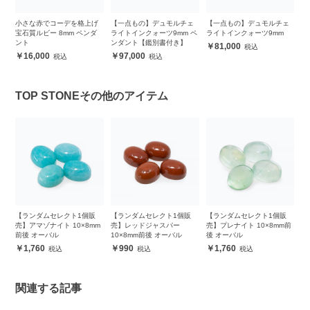
ンプ
小さな赤でコーデを格上げ
【一点もの】デュモルチェ
【一点もの】デュモルチェ
【
宝石質ルビー 8mm ペンダ
ライトインクォーツ9mm ペ
ライトインクォーツ9mm
ラ
ント
ンダント【鑑別書付き】
ン
81,000
16,000
97,000
TOP STONEその他のアイテム
販
【ランダムセレクト1個販
【ランダムセレクト1個販
【ランダムセレクト1個販
【
m
売】アマゾナイト 10×8mm
売】レッドジャスパー
売】プレナイト 10×8mm前
売
前後 オーバル
10×8mm前後 オーバル
後 オーバル
前
1,760
990
1,760
関連する記事