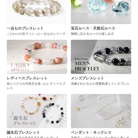
一点ものブレスレット
宝石ルース・天然石ルース
こだわりの石でつくった一点ものシリーズ
無限に広がるルースの楽しみ方
レディースブレスレット
メンズブレスレット
色とりどりの天然石を使ったレディースブ
洗練された大人の雰囲気漂うメンズブレス
レス
誕生石ブレスレット
ペンダント・ネックレス
1月～12月の各誕生石を使ったブレス
天然石・パワーストーンを一粒から楽しめ