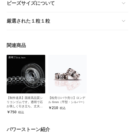
ビーズサイズについて
厳選された１粒１粒
関連商品
【制作道具】国産高品質シ
【粒売り/バラ売り】ロンデ
リコンゴムです。透明で石
ル 6mm（平型・シルバー）
が美しく引き立ち、丈夫で
210
安心
750
パワーストーン紹介