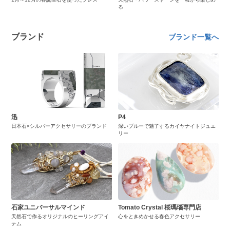
る
ブランド
ブランド一覧へ
迅
P4
日本石×シルバーアクセサリーのブランド
深いブルーで魅了するカイヤナイトジュエ
リー
石家ユニバーサルマインド
Tomato Crystal 桜瑪瑙専門店
天然石で作るオリジナルのヒーリングアイ
心をときめかせる春色アクセサリー
テム