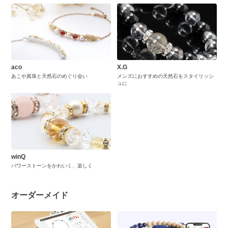
aco
X.G
あこや真珠と天然石のめぐり会い
メンズにおすすめの天然石をスタイリッシ
ュに
winQ
パワーストーンをかわいく、楽しく
オーダーメイド