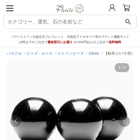
search
パワーストーンや誕生石ブレスレット、天然石アクセサリー等のブランド通販サイト
12時までのご注文で
最短翌日にお届け
10,000円以上のご注文で
送料無料
パスクル
ビーズ・ルース
ストーンビーズ
10mm
【粒売り/バラ売り】
1
/
3