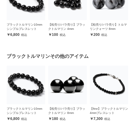
ロ
ブラックトルマリン10mm
【粒売り/バラ売り】ブラッ
【粒売り/バラ売り】トルマ
大
ッ
シンプルブレスレット
クトルマリン 4mm
リンクォーツ 8mm
生
6,800
100
200
ブラックトルマリンその他のアイテム
 シ
ブラックトルマリン10mm
【粒売り/バラ売り】ブラッ
【fine】ブラックトルマリン
ブ
シンプルブレスレット
クトルマリン 8mm
4mmブレスレット
ン
6,800
180
7,300