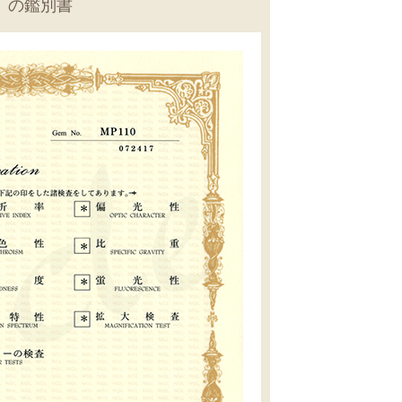
』の鑑別書