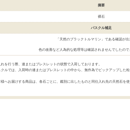
摘要
裸石
パスクル補足
「天然のブラックトルマリン」である確認が出
色の改善など人為的な処理等は確認されませんでしたので
入れを行う際、連またはブレスレットの状態で入荷しております。
スクルでは、入荷時の連またはブレスレットの中から、無作為でピックアップした粒
客様へお届けする商品は、各石ごとに、鑑別に出したものと同仕入れ先の天然石を使