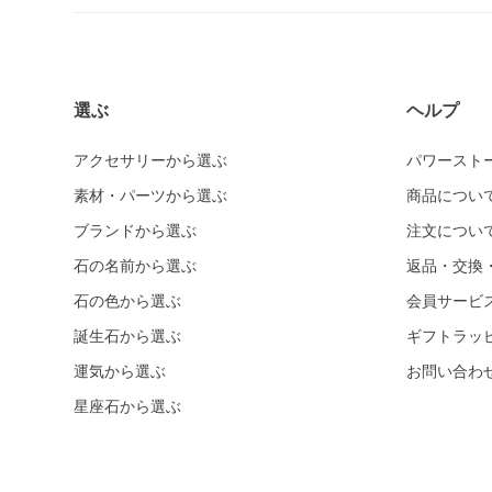
ホワイトカルセドニー
シーブルーカルセドニー
ピンクカルセドニー
選ぶ
ヘルプ
カーネリアン
ガーデンクォーツ
アクセサリーから選ぶ
パワースト
素材・パーツから選ぶ
ガーネット各種
商品につい
ガーネット
ブランドから選ぶ
注文につい
オレンジガーネット
石の名前から選ぶ
返品・交換
グリーンガーネット
石の色から選ぶ
会員サービ
クイーンコンクシェル
誕生石から選ぶ
ギフトラッ
運気から選ぶ
クォンタムクアトロシリカ
お問い合わ
星座石から選ぶ
クリスタル各種
クリスタル（本水晶）
山梨水晶