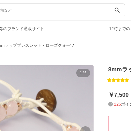
search
等のブランド通販サイト
12時まで
mmラップブレスレット・ローズクォーツ
8mmラ
1
/
6
7,500
225
ポイ