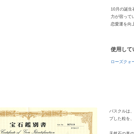
10月の誕
力が宿って
恋愛運を向
使用して
ローズクォ
パスクルは
プした粒を
天然石の真