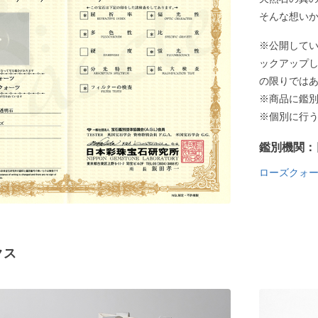
そんな想い
※公開して
ックアップ
の限りでは
※商品に鑑
※個別に行
鑑別機関：
ローズクォ
クス