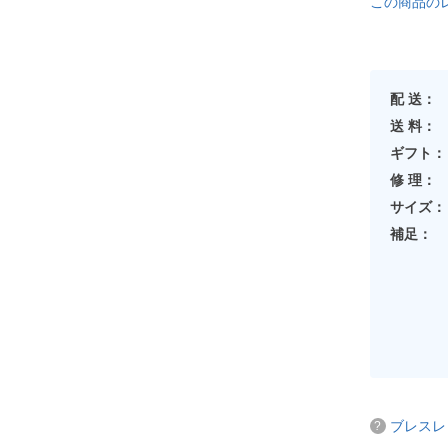
この商品の
配 送：
送 料：
ギフト：
修 理：
サイズ：
補足：
ブレスレ