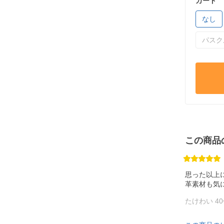
カード
なし
パスク
この商品
思った以上
革素材も気
たけわい 4