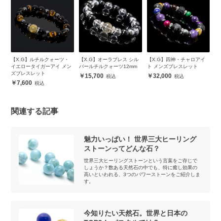
ピ
【X.G】ルチルクォーツ・
【X.G】オーラブレス シル
【X.G】四神・チャロアイ
【
ッ
イエロータイガーアイ メン
バールチルクォーツ12mm
ト メンズブレスレット
レ
ズブレスレット
15,700
32,000
7,600
関連する記事
魅力いっぱい！ 世界三大ヒーリング
ストーンってどんな石？
世界三大ヒーリングストーンという言葉をご存じで
しょうか？数ある天然石の中でも、特に癒し効果の
高いといわれる、3つのパワーストーンをご紹介しま
す。
今知りたい天然石。世界と日本の