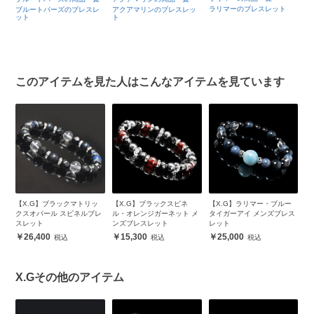
ラリマーのブレスレット
ブルートパーズのブレスレ
アクアマリンのブレスレッ
商
ット
ト
ブ
このアイテムを見た人はこんなアイテムを見ています
ル
【X.G】ブラックマトリッ
【X.G】ブラックスピネ
【X.G】ラリマー・ブルー
【
m
クスオパール スピネルブレ
ル・オレンジガーネット メ
タイガーアイ メンズブレス
ズ
スレット
ンズブレスレット
レット
26,400
15,300
25,000
X.Gその他のアイテム