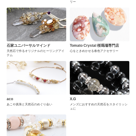
リー
石家ユニバーサルマインド
Tomato Crystal 桜瑪瑙専門店
天然石で作るオリジナルのヒーリングアイ
心をときめかせる春色アクセサリー
テム
aco
X.G
あこや真珠と天然石のめぐり会い
メンズにおすすめの天然石をスタイリッシ
ュに