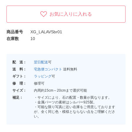
お気に入りに入れる
商品番号
XG_LALAVSbr01
在庫数
10
配 送：
翌日配送
可
送 料：
宅急便コンパクト
送料無料
ギフト：
ラッピング
可
修 理：
修理可
サイズ：
内周約15cm～20cmまで選択可能
補足：
・サイズにより、石の配置・数量が異なります。
・金属パーツの素材はシルバー925製。
・可能な限り写真に近い在庫をご用意しております
が、全く同じ色・模様とならない点をご理解くださ
い。