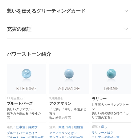
想いを伝えるグリーティングカード
充実の保証
パワーストーン紹介
11月誕生石
3月誕生石
ラリマー
ラ
）
ブルートパーズ
アクアマリン
世界三大ヒーリングストー
溶
ン
絆
さ
美しいクリアブルー
「円満」「幸せ」を運ぶと
美しい海の模様を持つ「カ
思考力を高める「知性の
言う
リブ海の宝石」
ト
石」
海の精霊の宝石
運
ラ
運気：
癒し
運気：
仕事運
｜
縁結び
運気：
家庭円満
｜
結婚運
ラ
ラリマーとは？
ブルートパーズとは？
アクアマリンとは？
ラ
ト
ラリマーの商品一覧
ブルートパーズの商品一覧
アクアマリンの商品一覧