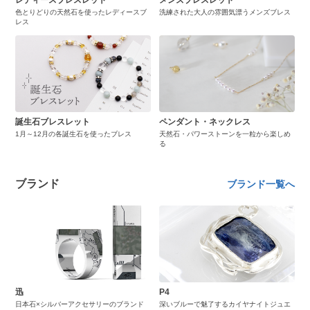
レディースブレスレット
メンズブレスレット
色とりどりの天然石を使ったレディースブ
洗練された大人の雰囲気漂うメンズブレス
レス
誕生石ブレスレット
ペンダント・ネックレス
1月～12月の各誕生石を使ったブレス
天然石・パワーストーンを一粒から楽しめ
る
ブランド
ブランド一覧へ
迅
P4
日本石×シルバーアクセサリーのブランド
深いブルーで魅了するカイヤナイトジュエ