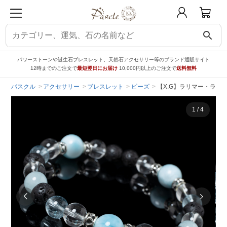
search
パワーストーンや誕生石ブレスレット、天然石アクセサリー等のブランド通販サイト
12時までのご注文で
最短翌日にお届け
10,000円以上のご注文で
送料無料
パスクル
アクセサリー
ブレスレット
ビーズ
【X.G】ラリマー・ラバ
1
/
4