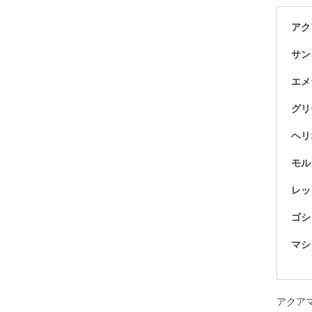
ミルキークォーツ
アク
アイリスクォーツ
サン
ムーンクォーツ
ヒマラヤクリスタル
エメ
クリソコラ
グリ
クンツァイト
ヘリ
グランディディエライト
モル
K2ブルー
レッ
コーラル各種
レッドコーラル
ゴシ
ピンクコーラル
マシ
フォシルコーラル
サファイア
アクア
サンストーン