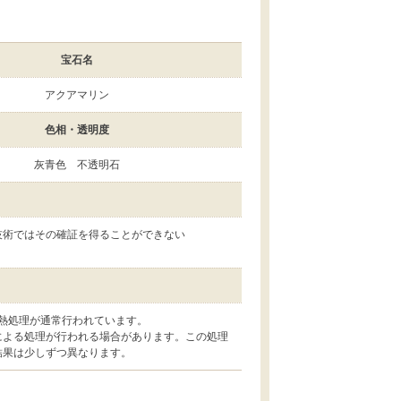
宝石名
アクアマリン
色相・透明度
灰青色 不透明石
技術ではその確証を得ることができない
熱処理が通常行われています。
による処理が行われる場合があります。この処理
結果は少しずつ異なります。