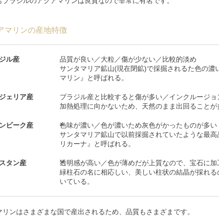
もブラジルのアクアマリンは良質なので非常に有名です。
アマリンの産地特徴
ジル産
品質が良い／大粒／傷が少ない／比較的淡め
サンタマリア鉱山(現在閉鉱)で採掘されるた色の濃
マリン』と呼ばれる。
ジェリア産
ブラジル産と比較すると傷が多い／インクルージョ
加熱処理に向かないため、天然のまま出回ることが
ンビーク産
色味が濃い／色が濃いため灰色がかったものが多い
サンタマリア鉱山で以前採掘されていたような最高
リカーナ』と呼ばれる。
スタン産
透明感が高い／色が薄めだが上質なので、宝石に加
緑柱石の名に相応しい、美しい柱状の結晶が採れる
いている。
マリンはさまざまな国で産出されるため、品質もさまざまです。