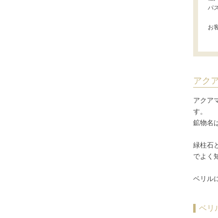
ホワイトカルセドニー
パ
シーブルーカルセドニー
お
ピンクカルセドニー
カーネリアン
ガーデンクォーツ
アク
ガーネット各種
ガーネット
アクア
す。
オレンジガーネット
鉱物名
グリーンガーネット
緑柱石
クイーンコンクシェル
でよく
クォンタムクアトロシリカ
ベリル
クリスタル各種
クリスタル（本水晶）
ベリ
山梨水晶