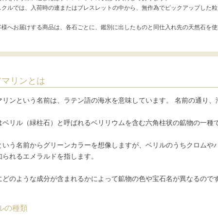
スクルでは、入荷時の連またはブレスレットの中から、無作為でピックアップした粒
客様へお届けする商品は、各石ごとに、鑑別に出したものと同仕入れ先の天然石を使
アマリンとは
マリンという名前は、ラテン語の海水を意味しています。 名前の通り、
はベリル（緑柱石）と呼ばれるベリリウムを含む六角柱状の鉱物の一種
という名前からグリーンカラーを想像しますが、ベリルのうちクロムや
知られるエメラルドを指します。
にどのような成分が含まれるかによって鉱物の色や宝石名が異なるので
ルの種類