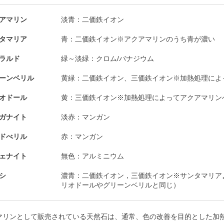
アマリン
淡青：二価鉄イオン
タマリア
青：二価鉄イオン※アクアマリンのうち青が濃い
ラルド
緑～淡緑：クロム/バナジウム
ーンベリル
黄緑：二価鉄イオン、三価鉄イオン※加熱処理によ
オドール
黄：三価鉄イオン※加熱処理によってアクアマリン
ガナイト
淡赤：マンガン
ドべリル
赤：マンガン
ェナイト
無色：アルミニウム
シ
濃青：二価鉄イオン，三価鉄イオン※サンタマリア
リオドールやグリーンベリルと同じ）
マリンとして販売されている天然石は、通常、色の改善を目的とした加