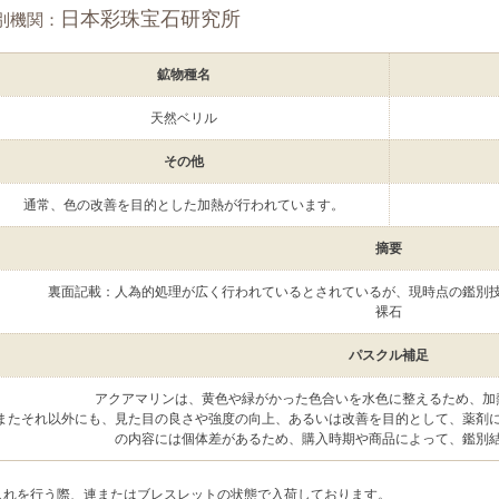
日本彩珠宝石研究所
別機関：
鉱物種名
天然ベリル
その他
通常、色の改善を目的とした加熱が行われています。
摘要
裏面記載：人為的処理が広く行われているとされているが、現時点の鑑別
裸石
パスクル補足
アクアマリンは、黄色や緑がかった色合いを水色に整えるため、加
またそれ以外にも、見た目の良さや強度の向上、あるいは改善を目的として、薬剤
の内容には個体差があるため、購入時期や商品によって、鑑別
入れを行う際、連またはブレスレットの状態で入荷しております。