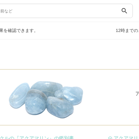
search
果を確認できます。
12時まで
クルの『アクアマリン』の鑑別書
アクアマリ