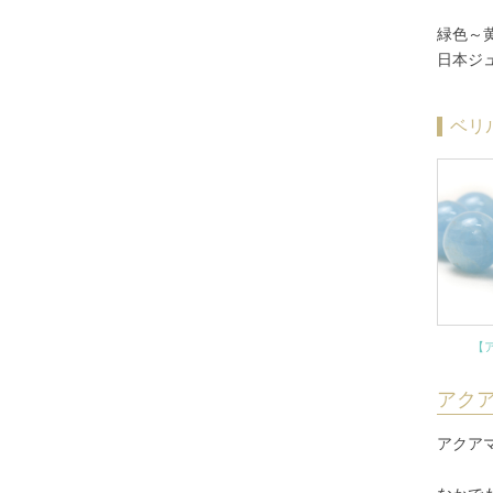
サーペンティン
緑色～
日本ジ
シトリン
ジェット
ベリ
ジャスパー各種
レッドジャスパー
佐渡赤玉石
ジー（天珠）
スギライト
スモーキークォーツ
【
セラフィナイト
ソーダライト
アク
ソープストーン
アクア
タイガーアイ各種
イエロータイガーアイ