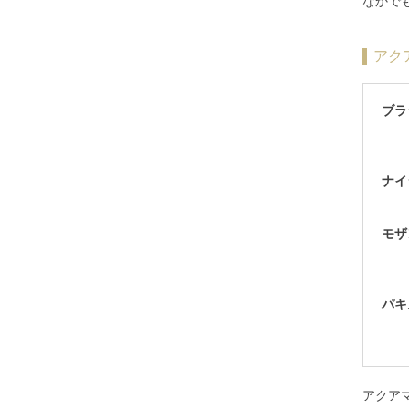
なかで
ブルータイガーアイ（ホークスアイ）
アク
レッドタイガーアイ
ピンクタイガーアイ
ブラ
ゴールデンタイガーアイ
ブラックタイガーアイ
タンザナイト
ナイ
ターコイズ
モザ
チャロアイト
テクタイト
テラヘルツ
パキ
デュモルチェライト
十勝石
トパーズ各種
アクア