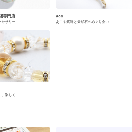
桜瑪瑙専門店
aco
クセサリー
あこや真珠と天然石のめぐり会い
く、楽しく
ド