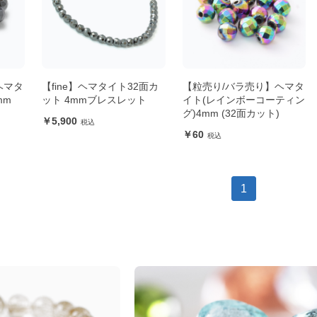
ヘマタ
【fine】ヘマタイト32面カ
【粒売り/バラ売り】ヘマタ
mm
ット 4mmブレスレット
イト(レインボーコーティン
グ)4mm (32面カット)
5,900
60
1