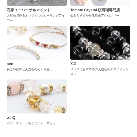
石家ユニバーサルマインド
Tomato Crystal 桜瑪瑙専門店
天然石で作るオリジナルのヒーリングアイ
心をときめかせる春色アクセサリー
テム
aco
X.G
あこや真珠と天然石のめぐり会い
メンズにおすすめの天然石をスタイリッシ
ュに
winQ
パワーストーンをかわいく、楽しく