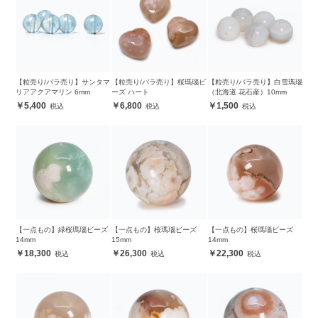
【粒売り/バラ売り】サンタマ
【粒売り/バラ売り】桜瑪瑙ビ
【粒売り/バラ売り】白雪瑪瑙
リアアクアマリン 6mm
ーズ ハート
（北海道 花石産）10mm
5,400
6,800
1,500
【一点もの】緑桜瑪瑙ビーズ
【一点もの】桜瑪瑙ビーズ
【一点もの】桜瑪瑙ビーズ
14mm
15mm
14mm
18,300
26,300
22,300