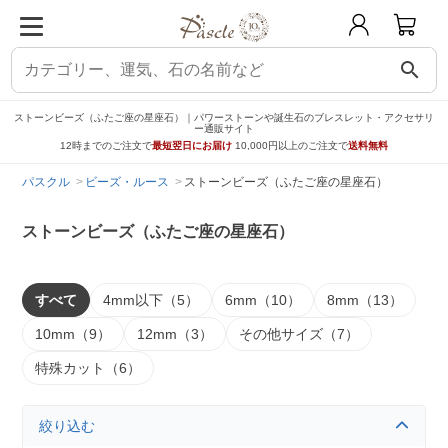
search
ストーンビーズ（ふたご座の星座石）｜パワーストーンや誕生石のブレスレット・アクセサリ
ー通販サイト
12時までのご注文で
最短翌日にお届け
10,000円以上のご注文で
送料無料
パスクル
ビーズ・ルース
ストーンビーズ（ふたご座の星座石）
ストーンビーズ（ふたご座の星座石）
すべて
4mm以下（5）
6mm（10）
8mm（13）
10mm（9）
12mm（3）
その他サイズ（7）
特殊カット（6）
絞り込む