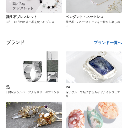
誕生石ブレスレット
ペンダント・ネックレス
1月～12月の各誕生石を使ったブレス
天然石・パワーストーンを一粒から楽しめ
る
ブランド
ブランド一覧へ
迅
P4
日本石×シルバーアクセサリーのブランド
深いブルーで魅了するカイヤナイトジュエ
リー