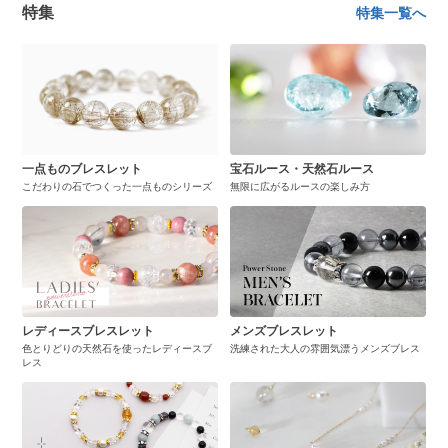
特集
特集一覧へ
一点ものブレスレット
宝石ルース・天然石ルース
こだわりの石でつくった一点ものシリーズ
無限に広がるルースの楽しみ方
レディースブレスレット
メンズブレスレット
色とりどりの天然石を使ったレディースブ
洗練された大人の雰囲気漂うメンズブレス
レス