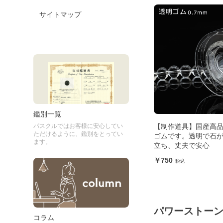
サイトマップ
鑑別一覧
【制作道具】国産高
パスクルではお客様に安心してい
ただけるように、鑑別をとってい
ゴムです。透明で石
ます。
立ち、丈夫で安心
750
パワーストー
コラム