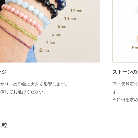
ージ
ストーンの
セサリーの印象に大きく影響します。
同じ天然石
想像してお選びください。
す。
石に何を求
１粒