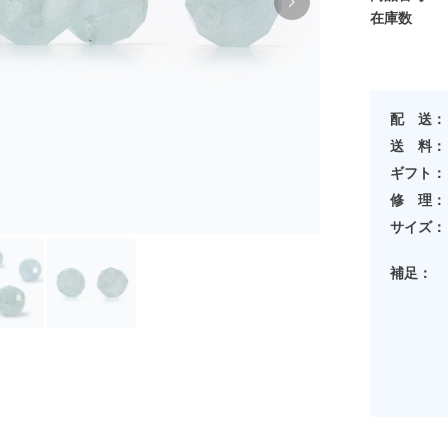
在庫数
配 送：
送 料：
ギフト：
修 理：
サイズ：
補足：