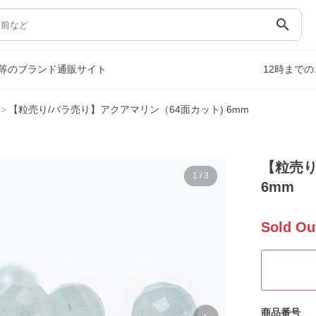
search
等のブランド通販サイト
12時まで
【粒売り/バラ売り】アクアマリン（64面カット) 6mm
【粒売り
1
/
3
6mm
Sold Ou
商品番号