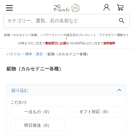
search
鉱物（カルセドニー各種）｜パワーストーンや誕生石のブレスレット・アクセサリー通販サイ
ト
12時までのご注文で
最短翌日にお届け
10,000円以上のご注文で
送料無料
パスクル
標本・原石
鉱物（カルセドニー各種）
鉱物（カルセドニー各種）
絞り込む
こだわり
一点もの（0）
ギフト対応（0）
即日発送（0）