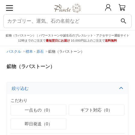
search
鉱物（ラバストーン）｜パワーストーンや誕生石のブレスレット・アクセサリー通販サイト
12時までのご注文で
最短翌日にお届け
10,000円以上のご注文で
送料無料
パスクル
標本・原石
鉱物（ラバストーン）
鉱物（ラバストーン）
絞り込む
こだわり
一点もの（0）
ギフト対応（0）
即日発送（0）