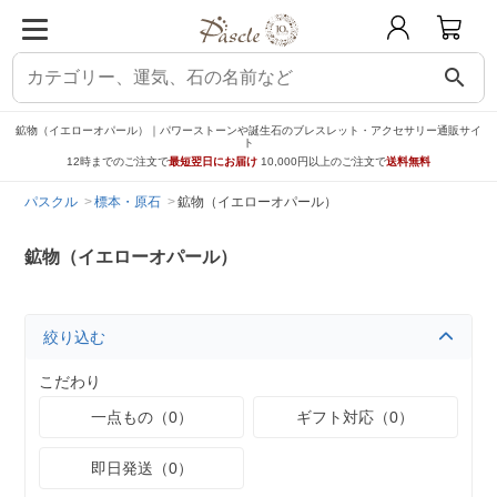
search
鉱物（イエローオパール）｜パワーストーンや誕生石のブレスレット・アクセサリー通販サイ
ト
12時までのご注文で
最短翌日にお届け
10,000円以上のご注文で
送料無料
パスクル
標本・原石
鉱物（イエローオパール）
鉱物（イエローオパール）
絞り込む
こだわり
一点もの（0）
ギフト対応（0）
即日発送（0）