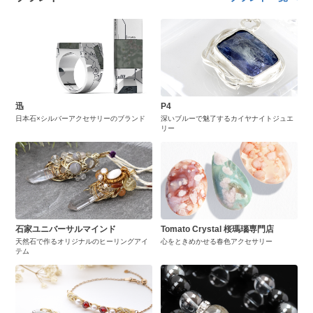
迅
P4
日本石×シルバーアクセサリーのブランド
深いブルーで魅了するカイヤナイトジュエ
リー
石家ユニバーサルマインド
Tomato Crystal 桜瑪瑙専門店
天然石で作るオリジナルのヒーリングアイ
心をときめかせる春色アクセサリー
テム