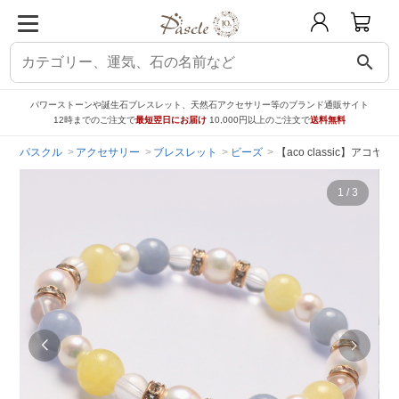
search
パワーストーンや誕生石ブレスレット、天然石アクセサリー等のブランド通販サイト
12時までのご注文で
最短翌日にお届け
10,000円以上のご注文で
送料無料
パスクル
アクセサリー
ブレスレット
ビーズ
【aco classic】ア
1
/
3