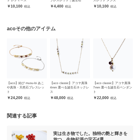
ツ
ト レディース
ブレスレット｜誕生石
スレット メンズ
ブ
イ
10,100
4,400
10,100
acoその他のアイテム
珠
【aco】結び musu-bi あこ
【aco classic】アコヤ真珠
【aco classic】アコヤ真珠
【
ダン
や真珠・天然石ブレスレッ
4mm 選べる誕生石ネックレ
7mm 選べる誕生石ペンダン
珠
ト
ス
ト
ト
24,200
48,000
22,000
関連する記事
実は生き物でした。独特の艶と輝きを
放つ、生物起源の宝石4選