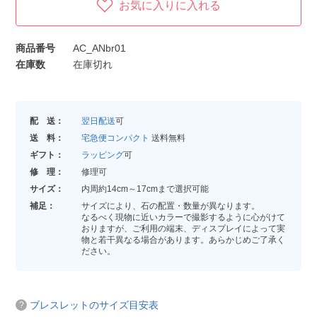
お気に入りに入れる
商品番号
AC_ANbr01
在庫数
在庫切れ
配 送：
翌日配送
可
送 料：
宅急便コンパクト
送料無料
ギフト：
ラッピング
可
修 理：
修理可
サイズ：
内周約14cm～17cmまで選択可能
補足：
サイズにより、石の配置・数量が異なります。
なるべく現物に近いカラーで撮影するように心がけて
おりますが、ご利用の端末、ディスプレイによって実
物と若干異なる場合があります。あらかじめご了承く
ださい。
ブレスレットのサイズ目安表