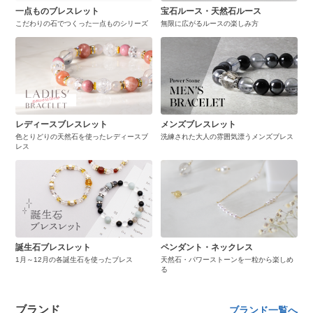
一点ものブレスレット
宝石ルース・天然石ルース
こだわりの石でつくった一点ものシリーズ
無限に広がるルースの楽しみ方
レディースブレスレット
メンズブレスレット
色とりどりの天然石を使ったレディースブ
洗練された大人の雰囲気漂うメンズブレス
レス
誕生石ブレスレット
ペンダント・ネックレス
1月～12月の各誕生石を使ったブレス
天然石・パワーストーンを一粒から楽しめ
る
ブランド
ブランド一覧へ