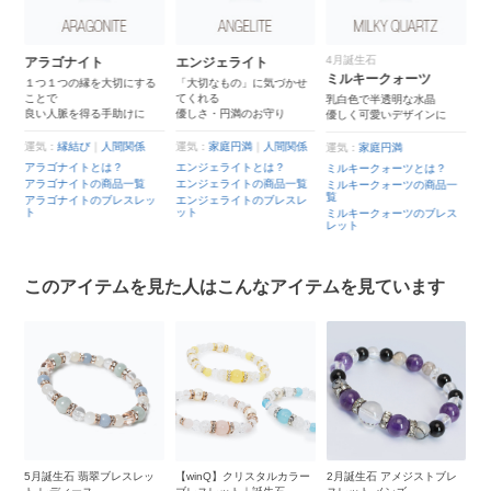
4月誕生石
アラゴナイト
エンジェライト
ミルキークォーツ
１つ１つの縁を大切にする
「大切なもの」に気づかせ
ことで
てくれる
乳白色で半透明な水晶
良い人脈を得る手助けに
優しさ・円満のお守り
石
優しく可愛いデザインに
運気：
縁結び
｜
人間関係
運気：
家庭円満
｜
人間関係
運気：
家庭円満
アラゴナイトとは？
エンジェライトとは？
ミルキークォーツとは？
アラゴナイトの商品一覧
エンジェライトの商品一覧
ミルキークォーツの商品一
覧
アラゴナイトのブレスレッ
エンジェライトのブレスレ
ト
ト
ット
ミルキークォーツのブレス
レット
このアイテムを見た人はこんなアイテムを見ています
ブ
5月誕生石 翡翠ブレスレッ
【winQ】クリスタルカラー
2月誕生石 アメジストブレ
シ