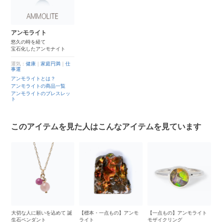
アンモライト
悠久の時を経て
宝石化したアンモナイト
運気：
健康
｜
家庭円満
｜
仕
事運
アンモライトとは？
アンモライトの商品一覧
アンモライトのブレスレッ
ト
このアイテムを見た人はこんなアイテムを見ています
イ
大切な人に願いを込めて 誕
【標本・一点もの】アンモ
【一点もの】アンモライト
【
 レ
生石ペンダント
ライト
モザイクリング
1