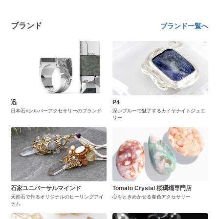
ブランド
ブランド一覧へ
迅
P4
日本石×シルバーアクセサリーのブランド
深いブルーで魅了するカイヤナイトジュエ
リー
石家ユニバーサルマインド
Tomato Crystal 桜瑪瑙専門店
天然石で作るオリジナルのヒーリングアイ
心をときめかせる春色アクセサリー
テム