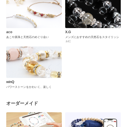
aco
X.G
あこや真珠と天然石のめぐり会い
メンズにおすすめの天然石をスタイリッシ
ュに
winQ
パワーストーンをかわいく、楽しく
オーダーメイド