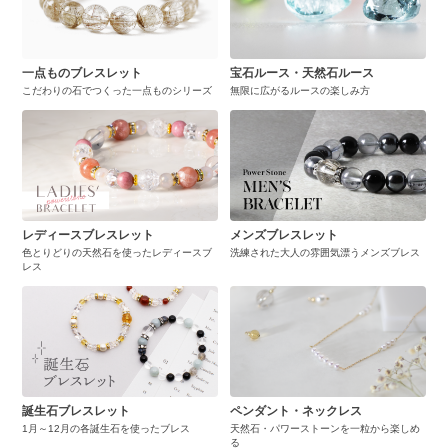
一点ものブレスレット
宝石ルース・天然石ルース
こだわりの石でつくった一点ものシリーズ
無限に広がるルースの楽しみ方
レディースブレスレット
メンズブレスレット
色とりどりの天然石を使ったレディースブ
洗練された大人の雰囲気漂うメンズブレス
レス
誕生石ブレスレット
ペンダント・ネックレス
1月～12月の各誕生石を使ったブレス
天然石・パワーストーンを一粒から楽しめ
る