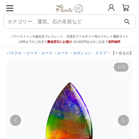
search
パワーストーンや誕生石ブレスレット、天然石アクセサリー等のブランド通販サイト
12時までのご注文で
最短翌日にお届け
10,000円以上のご注文で
送料無料
パスクル
ビーズ・ルース
ルース
カボション・スラブ
【一点もの】 ルー
1
/
3