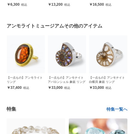
ト
6,300
13,200
16,500
アンモライトミュージアムその他のアイテム
ト
【一点もの】アンモライト
【一点もの】アンモナイト
【一点もの】アンモナイト
【
ト
リング
アバロンシェル 象嵌 リング
白蝶貝 象嵌 リング
リ
37,400
33,000
33,000
特集
特集一覧へ