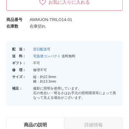
お気に入りに入れる
商品番号
AMMUON-TRILO14-01
在庫数
在庫切れ
配 送：
翌日配送
可
送 料：
宅急便コンパクト
送料無料
ギフト：
不可
修 理：
修理不可
サイズ：
縦：約22.9mm
横：約13.3mm
補足：
撮影に照明を使用しています。
石の色合い・明るさはお手元の照明環境等によって異
なって見える場合がございます。
商品の説明
詳細情報