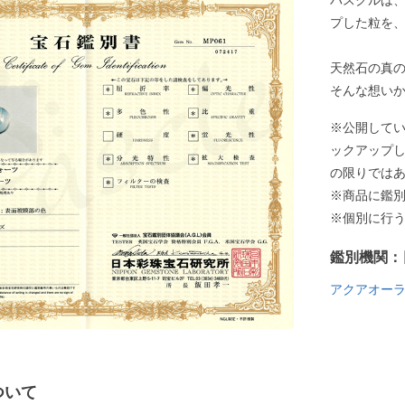
パスクルは
プした粒を
天然石の真
そんな想い
※公開して
ックアップ
の限りでは
※商品に鑑
※個別に行
鑑別機関：
アクアオー
ついて