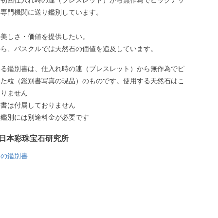
、初回仕入れ時の連（ブレスレット）から無作為でピックアッ
、専門機関に送り鑑別しています。
の美しさ・価値を提供したい。
から、パスクルでは天然石の価値を追及しています。
いる鑑別書は、仕入れ時の連（ブレスレット）から無作為でピ
した粒（鑑別書写真の現品）のものです。使用する天然石はこ
ありません
別書は付属しておりません
う鑑別には別途料金が必要です
日本彩珠宝石研究所
ラの鑑別書