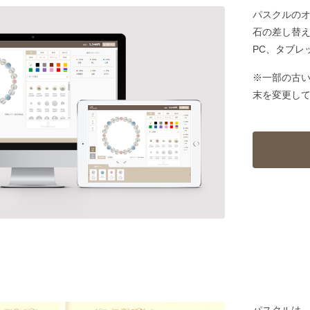
パスクルの
石の差し替
PC、タブレ
※一部の古
末を変更し