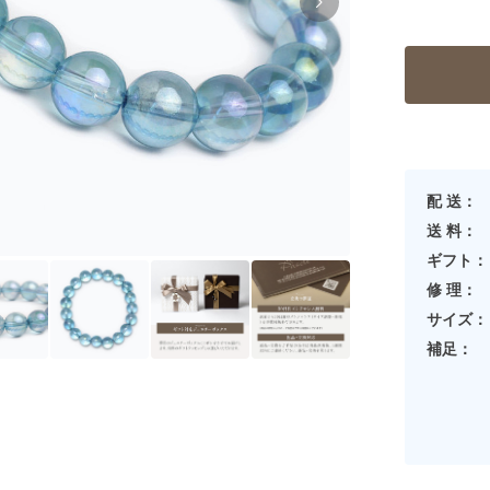
配 送：
送 料：
ギフト：
修 理：
サイズ：
補足：