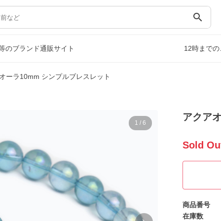
search
等のブランド通販サイト
12時まで
オーラ10mm シンプルブレスレット
アクアオ
1
/
6
Sold Ou
商品番号
在庫数