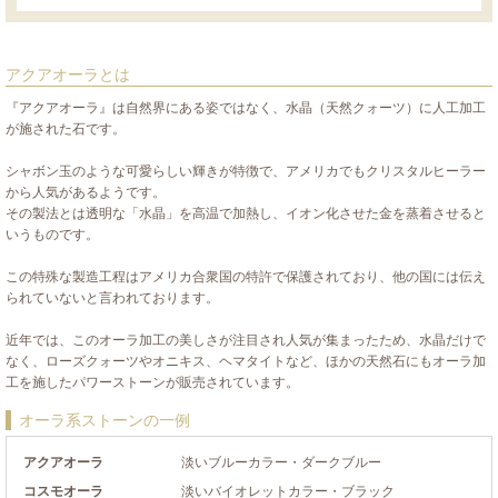
アクアオーラとは
『アクアオーラ』は自然界にある姿ではなく、水晶（天然クォーツ）に人工加工
が施された石です。
シャボン玉のような可愛らしい輝きが特徴で、アメリカでもクリスタルヒーラー
から人気があるようです。
その製法とは透明な「水晶」を高温で加熱し、イオン化させた金を蒸着させると
いうものです。
この特殊な製造工程はアメリカ合衆国の特許で保護されており、他の国には伝え
られていないと言われております。
近年では、このオーラ加工の美しさが注目され人気が集まったため、水晶だけで
なく、ローズクォーツやオニキス、ヘマタイトなど、ほかの天然石にもオーラ加
工を施したパワーストーンが販売されています。
オーラ系ストーンの一例
アクアオーラ
淡いブルーカラー・ダークブルー
コスモオーラ
淡いバイオレットカラー・ブラック