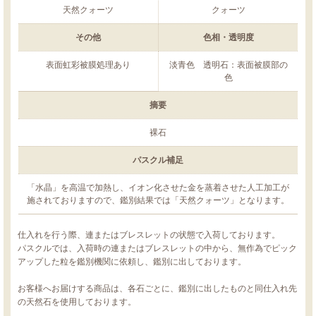
天然クォーツ
クォーツ
その他
色相・透明度
表面虹彩被膜処理あり
淡青色 透明石：表面被膜部の
色
摘要
裸石
パスクル補足
「水晶」を高温で加熱し、イオン化させた金を蒸着させた人工加工が
施されておりますので、鑑別結果では「天然クォーツ」となります。
仕入れを行う際、連またはブレスレットの状態で入荷しております。
パスクルでは、入荷時の連またはブレスレットの中から、無作為でピック
アップした粒を鑑別機関に依頼し、鑑別に出しております。
お客様へお届けする商品は、各石ごとに、鑑別に出したものと同仕入れ先
の天然石を使用しております。