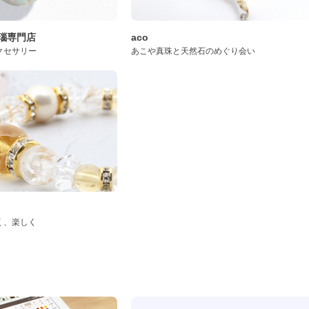
桜瑪瑙専門店
aco
クセサリー
あこや真珠と天然石のめぐり会い
く、楽しく
ド