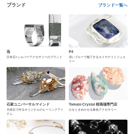
ブランド
ブランド一覧へ
迅
P4
日本石×シルバーアクセサリーのブランド
深いブルーで魅了するカイヤナイトジュエ
リー
石家ユニバーサルマインド
Tomato Crystal 桜瑪瑙専門店
天然石で作るオリジナルのヒーリングアイ
心をときめかせる春色アクセサリー
テム