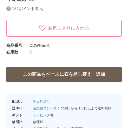
132
ポイント還元
お気に入りに入れる
商品番号
CDWHbr01
在庫数
3
配 送：
翌日配送
可
送 料：
宅急便コンパクト
550円から(1万円以上で送料無料)
ギフト：
ラッピング
可
修 理：
修理可