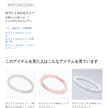
ホワイトカルセドニー
恋愛やお仕事において
人との絆を深めるお守り
運気：
縁結び
｜
人間関係
ホワイトカルセドニーと
は？
ホワイトカルセドニーの商
品一覧
ホワイトカルセドニーのブ
レスレット
このアイテムを見た人はこんなアイテムを見ています
シン
ホワイトカルセドニー（64
ローズクォーツ6mm シンプ
ホワイトオニキス6mm シン
ス
面カット) 6mm シンプルブ
ルブレスレット
プルブレスレット
ル