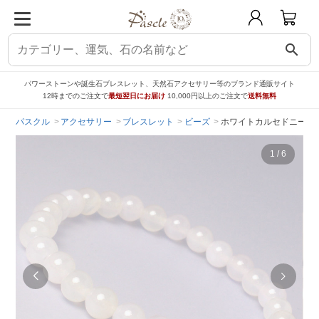
search
パワーストーンや誕生石ブレスレット、天然石アクセサリー等のブランド通販サイト
12時までのご注文で
最短翌日にお届け
10,000円以上のご注文で
送料無料
パスクル
アクセサリー
ブレスレット
ビーズ
ホワイトカルセドニー6m
1
/
6