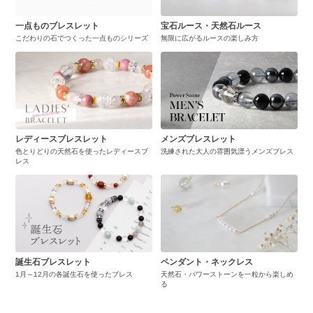
一点ものブレスレット
宝石ルース・天然石ルース
こだわりの石でつくった一点ものシリーズ
無限に広がるルースの楽しみ方
レディースブレスレット
メンズブレスレット
色とりどりの天然石を使ったレディースブ
洗練された大人の雰囲気漂うメンズブレス
レス
誕生石ブレスレット
ペンダント・ネックレス
1月～12月の各誕生石を使ったブレス
天然石・パワーストーンを一粒から楽しめ
る