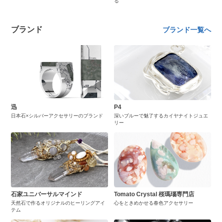
る
ブランド
ブランド一覧へ
迅
P4
日本石×シルバーアクセサリーのブランド
深いブルーで魅了するカイヤナイトジュエ
リー
石家ユニバーサルマインド
Tomato Crystal 桜瑪瑙専門店
天然石で作るオリジナルのヒーリングアイ
心をときめかせる春色アクセサリー
テム