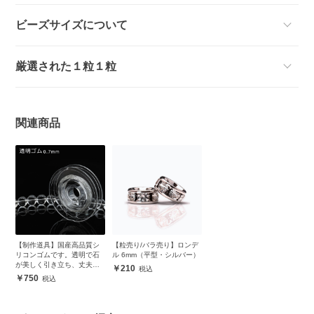
ビーズサイズについて
厳選された１粒１粒
関連商品
【制作道具】国産高品質シ
【粒売り/バラ売り】ロンデ
リコンゴムです。透明で石
ル 6mm（平型・シルバー）
が美しく引き立ち、丈夫で
210
安心
750