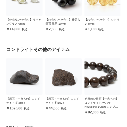
】
【粒売り/バラ売り】リビア
【粒売り/バラ売り】神居古
【粒売り/バラ売り】シトリ
プ
ングラス 9mm
潭石 黒羽 10mm
ン 8mm
生
ル
14,000
2,500
1,100
コンドライトその他のアイテム
【原石・一点もの】コンド
【原石・一点もの】コンド
始原的な隕石【一点もの】
ライト 約386g
ライト 約162g
コンドライト(サハラ
NWA869) 10mm シンプル
159,500
44,000
ブレスレット
82,000