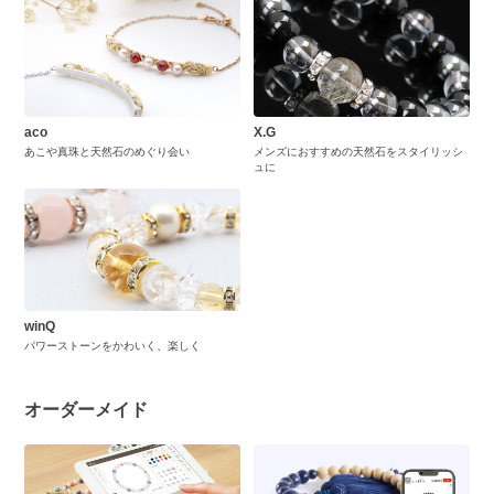
aco
X.G
あこや真珠と天然石のめぐり会い
メンズにおすすめの天然石をスタイリッシ
ュに
winQ
パワーストーンをかわいく、楽しく
オーダーメイド