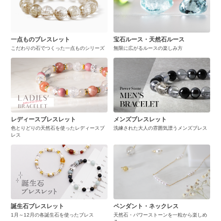
一点ものブレスレット
宝石ルース・天然石ルース
こだわりの石でつくった一点ものシリーズ
無限に広がるルースの楽しみ方
レディースブレスレット
メンズブレスレット
色とりどりの天然石を使ったレディースブ
洗練された大人の雰囲気漂うメンズブレス
レス
誕生石ブレスレット
ペンダント・ネックレス
1月～12月の各誕生石を使ったブレス
天然石・パワーストーンを一粒から楽しめ