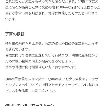
これはなんと火星からやってきた隕石だとされ、13億年前に火
星に隕石が衝突した際に火星の地下100ｍの深さで冷え固まった
岩石が宇宙へ弾き飛ばされ、地球に到達したものだといわれて
います。
宇宙の叡智
持ち主の精神を向上させ、意志の強化や自己の確立をもたらす
とされています。
目標に向けて着実に前進していく行動力や、問題に立ち向かう
ための強い精神力向上が期待できるでしょう。
仕事や目標に向け頑張りたい方におすすめです。
10mm玉は最もスタンダードな8mmよりも少し大粒です。デザ
インブレスの中でメインで目立たせるストーンや、少し太めの
ブレスを作る際にご活用ください。
使用しているパワーストーン