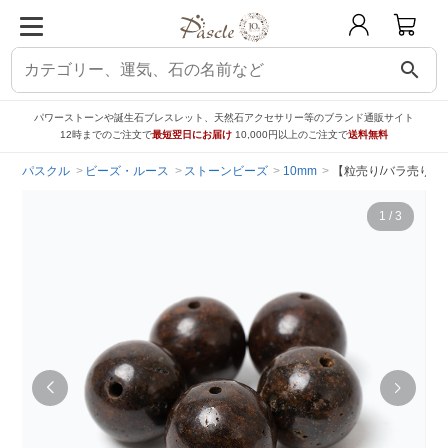
search
パワーストーンや誕生石ブレスレット、天然石アクセサリー等のブランド通販サイト
12時までのご注文で
最短翌日にお届け
10,000円以上のご注文で
送料無料
パスクル
ビーズ・ルース
ストーンビーズ
10mm
【粒売り/バラ売り】コ
1
/
3