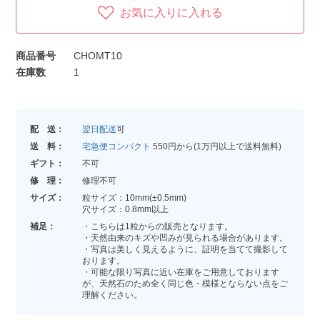
お気に入りに入れる
商品番号
CHOMT10
在庫数
1
配 送：
翌日配送
可
送 料：
宅急便コンパクト
550円から(1万円以上で送料無料)
ギフト：
不可
修 理：
修理不可
サイズ：
粒サイズ：10mm(±0.5mm)
穴サイズ：0.8mm以上
補足：
・こちらは1粒からの販売となります。
・天然由来のキズや凹みが見られる場合があります。
・写真は美しく見えるように、証明を当てて撮影して
おります。
・可能な限り写真に近い在庫をご用意しております
が、天然石のため全く同じ色・模様とならない点をご
理解ください。