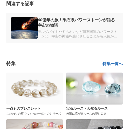
関連する記事
46億年の旅！隕石系パワーストーンが語る
宇宙の物語
モルダバイトやギベオンなど隕石関連のパワースト
ーンは、宇宙の神秘を感じさせることから人気があ
ります。しかし、それぞれにどんな違いがあるかご
存じですか？
特集
特集一覧へ
一点ものブレスレット
宝石ルース・天然石ルース
こだわりの石でつくった一点ものシリーズ
無限に広がるルースの楽しみ方