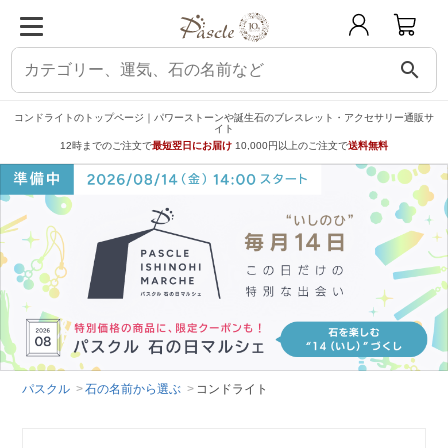
search
コンドライトのトップページ｜パワーストーンや誕生石のブレスレット・アクセサリー通販サ
イト
12時までのご注文で
最短翌日にお届け
10,000円以上のご注文で
送料無料
パスクル
石の名前から選ぶ
コンドライト