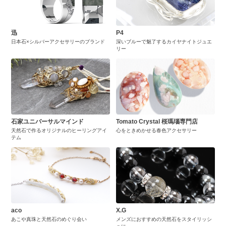
迅
P4
日本石×シルバーアクセサリーのブランド
深いブルーで魅了するカイヤナイトジュエ
リー
石家ユニバーサルマインド
Tomato Crystal 桜瑪瑙専門店
天然石で作るオリジナルのヒーリングアイ
心をときめかせる春色アクセサリー
テム
aco
X.G
あこや真珠と天然石のめぐり会い
メンズにおすすめの天然石をスタイリッシ