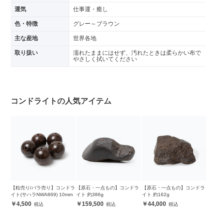
運気
仕事運・癒し
色・特徴
グレー～ブラウン
主な産地
世界各地
取り扱い
濡れたままにはせず、汚れたときは柔らかい布で
やさしく拭いてください
コンドライトの人気アイテム
【粒売り/バラ売り】コンドラ
【原石・一点もの】コンドラ
【原石・一点もの】コンドラ
イト(サハラNWA869) 10mm
イト 約386g
イト 約162g
4,500
159,500
44,000