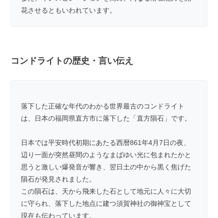
花させるともいわれています。
コンドライトの歴史・言い伝え
落下した正確な年代のわかる世界最古のコンドライト
は、日本の福岡県直方市に落下した「直方隕石」です。
日本では平安時代初期にあたる西暦861年4月7日の夜、
辺り一面が突然昼間のようなまばゆい光に包まれたかと
思うと激しい爆発音が響き、翌日土の中から黒く焦げた
隕石が発見されました。
この隕石は、天から飛来した石として地元に人々に大切
に守られ、落下した地点に建つ須賀神社の御神宝として
現在も伝わっています。