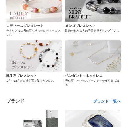
レディースブレスレット
メンズブレスレット
色とりどりの天然石を使ったレディースブ
洗練された大人の雰囲気漂うメンズブレス
レス
誕生石ブレスレット
ペンダント・ネックレス
1月～12月の各誕生石を使ったブレス
天然石・パワーストーンを一粒から楽しめ
る
ブランド
ブランド一覧へ