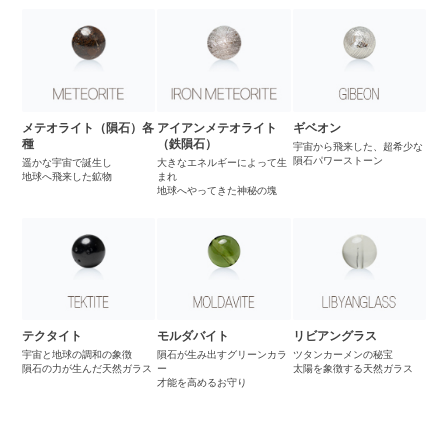
メテオライト（隕石）各
アイアンメテオライト
ギベオン
種
（鉄隕石）
宇宙から飛来した、超希少な
隕石パワーストーン
遥かな宇宙で誕生し
大きなエネルギーによって生
地球へ飛来した鉱物
まれ
地球へやってきた神秘の塊
テクタイト
モルダバイト
リビアングラス
宇宙と地球の調和の象徴
隕石が生み出すグリーンカラ
ツタンカーメンの秘宝
隕石の力が生んだ天然ガラス
ー
太陽を象徴する天然ガラス
才能を高めるお守り