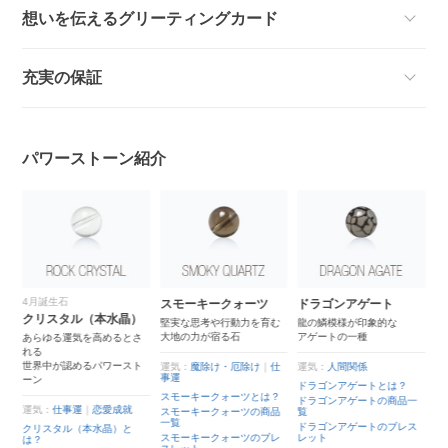
想いを伝えるグリーティングカード
充実の保証
パワーストーン紹介
4月誕生石
スモーキークォーツ
ドラゴンアゲート
クリスタル（本水晶）
い
堅実な思考や行動力を育む
龍の鱗模様が印象的な
大地の力が宿る石
アゲートの一種
あらゆる運気を高めるとさ
れる
世界中が認めるパワースト
運気：
魔除け・厄除け
｜
仕
運気：
人間関係
事運
ーン
健
ドラゴンアゲートとは？
スモーキークォーツとは？
ドラゴンアゲートの商品一
運気：
仕事運
｜
恋愛成就
スモーキークォーツの商品
覧
一覧
ドラゴンアゲートのブレス
クリスタル（本水晶）と
スモーキークォーツのブレ
レット
は？
ト