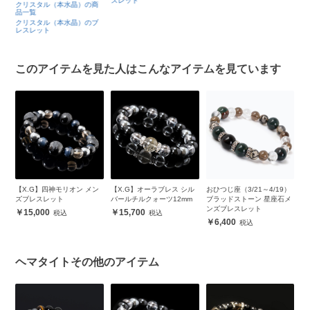
スレット
クリスタル（本水晶）の商
品一覧
クリスタル（本水晶）のブ
レスレット
このアイテムを見た人はこんなアイテムを見ています
黒
【X.G】四神モリオン メン
【X.G】オーラブレス シル
おひつじ座（3/21～4/19）
3
レ
ズブレスレット
バールチルクォーツ12mm
ブラッドストーン 星座石メ
レ
ンズブレスレット
15,000
15,700
6,400
ヘマタイトその他のアイテム