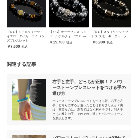
ピ
【X.G】ルチルクォーツ・
【X.G】オーラブレス シル
【X.G】スタイリッシュブ
【
ッ
イエロータイガーアイ メン
バールチルクォーツ12mm
レス スモーキークォーツ
タ
ズブレスレット
レ
15,700
6,900
7,600
関連する記事
右手と左手、どっちが正解！？ パワ
ーストーンブレスレットをつける手の
選び方
パワーストーンブレスレットをつける際、右手と左
手、どちらにするか迷ったことはありませんか？実
は、重要なのは、左右ではなく利き手です。利き手
とその反対の手、それぞれに適したパワーストーン
を解説します。