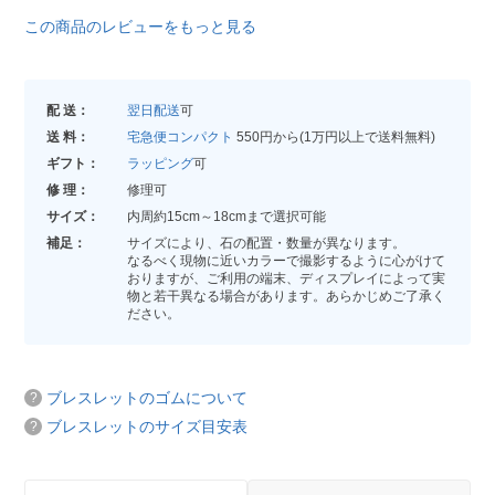
この商品のレビューをもっと見る
配 送：
翌日配送
可
送 料：
宅急便コンパクト
550円から(1万円以上で送料無料)
ギフト：
ラッピング
可
修 理：
修理可
サイズ：
内周約15cm～18cmまで選択可能
補足：
サイズにより、石の配置・数量が異なります。
なるべく現物に近いカラーで撮影するように心がけて
おりますが、ご利用の端末、ディスプレイによって実
物と若干異なる場合があります。あらかじめご了承く
ださい。
ブレスレットのゴムについて
ブレスレットのサイズ目安表