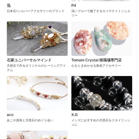
迅
P4
日本石×シルバーアクセサリーのブランド
深いブルーで魅了するカイヤナイトジュエ
リー
石家ユニバーサルマインド
Tomato Crystal 桜瑪瑙専門店
天然石で作るオリジナルのヒーリングアイ
心をときめかせる春色アクセサリー
テム
aco
X.G
あこや真珠と天然石のめぐり会い
メンズにおすすめの天然石をスタイリッシ
ュに