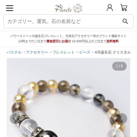
search
パワーストーンや誕生石ブレスレット、天然石アクセサリー等のブランド通販サイト
12時までのご注文で
最短翌日にお届け
10,000円以上のご注文で
送料無料
パスクル
アクセサリー
ブレスレット
ビーズ
4月誕生石 クリスタルブ
1
/
6