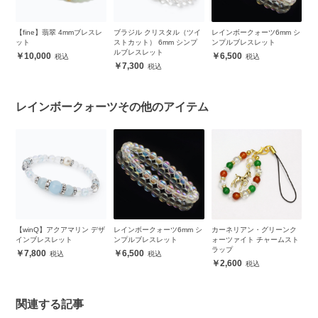
プル
【fine】翡翠 4mmブレスレ
ブラジル クリスタル（ツイ
レインボークォーツ6mm シ
ブ
ット
ストカット） 6mm シンプ
ンプルブレスレット
シ
ルブレスレット
10,000
6,500
7,300
レインボークォーツその他のアイテム
デ
【winQ】アクアマリン デザ
レインボークォーツ6mm シ
カーネリアン・グリーンク
【
インブレスレット
ンプルブレスレット
ォーツァイト チャームスト
ボ
ラップ
7,800
6,500
2,600
関連する記事