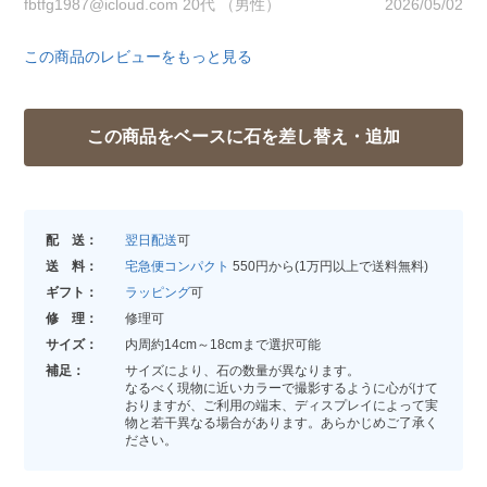
fbtfg1987@icloud.com 20代 （男性）
2026/05/02
この商品のレビューをもっと見る
配 送：
翌日配送
可
送 料：
宅急便コンパクト
550円から(1万円以上で送料無料)
ギフト：
ラッピング
可
修 理：
修理可
サイズ：
内周約14cm～18cmまで選択可能
補足：
サイズにより、石の数量が異なります。
なるべく現物に近いカラーで撮影するように心がけて
おりますが、ご利用の端末、ディスプレイによって実
物と若干異なる場合があります。あらかじめご了承く
ださい。