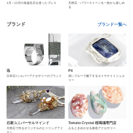
1月～12月の各誕生石を使ったブレス
天然石・パワーストーンを一粒から楽しめ
る
ブランド
ブランド一覧へ
迅
P4
日本石×シルバーアクセサリーのブランド
深いブルーで魅了するカイヤナイトジュエ
リー
石家ユニバーサルマインド
Tomato Crystal 桜瑪瑙専門店
天然石で作るオリジナルのヒーリングアイ
心をときめかせる春色アクセサリー
テム