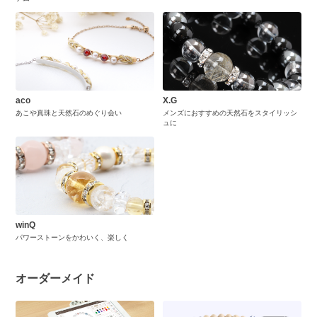
aco
X.G
あこや真珠と天然石のめぐり会い
メンズにおすすめの天然石をスタイリッシ
ュに
winQ
パワーストーンをかわいく、楽しく
オーダーメイド