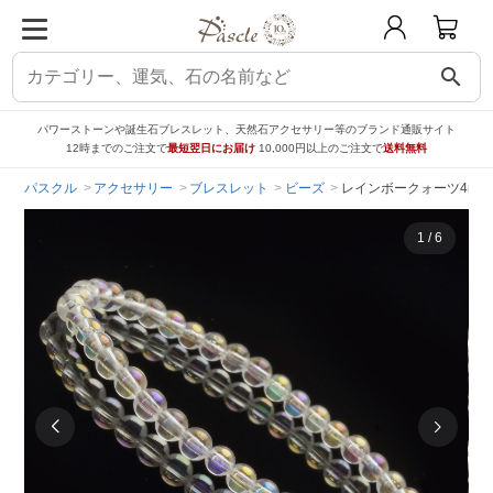
search
パワーストーンや誕生石ブレスレット、天然石アクセサリー等のブランド通販サイト
12時までのご注文で
最短翌日にお届け
10,000円以上のご注文で
送料無料
パスクル
アクセサリー
ブレスレット
ビーズ
レインボークォーツ4mm
1
/
6