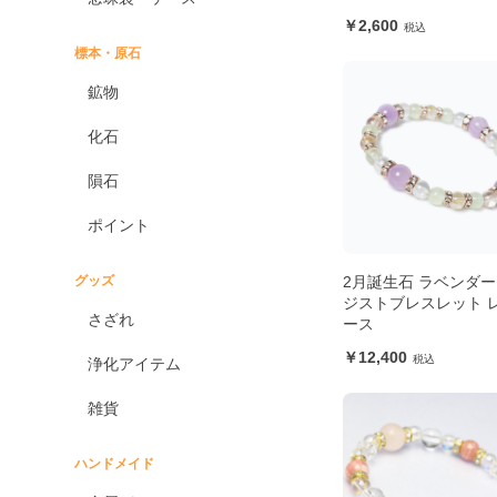
2,600
標本・原石
鉱物
化石
隕石
ポイント
2月誕生石 ラベンダ
グッズ
ジストブレスレット 
さざれ
ース
12,400
浄化アイテム
雑貨
ハンドメイド