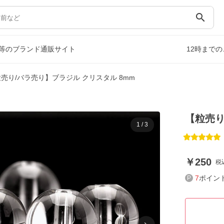
search
等のブランド通販サイト
12時まで
売り/バラ売り】ブラジル クリスタル 8mm
【粒売り
1
/
3
250
税
7
ポイン