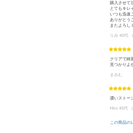
購入させて
とてもキレ
いつも迅速
ありがとう
またよろしく
りみ 40代 
クリアで綺
見つかりよ
まみむ
濃いストー
HIro 40代
この商品の