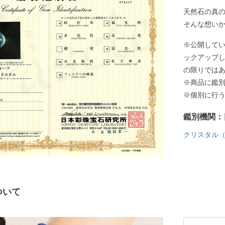
天然石の真
そんな想い
※公開して
ックアップ
の限りでは
※商品に鑑
※個別に行
鑑別機関：
クリスタル
ついて