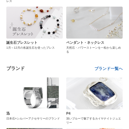
レス
誕生石ブレスレット
ペンダント・ネックレス
1月～12月の各誕生石を使ったブレス
天然石・パワーストーンを一粒から楽しめ
る
ブランド
ブランド一覧へ
迅
P4
日本石×シルバーアクセサリーのブランド
深いブルーで魅了するカイヤナイトジュエ
リー