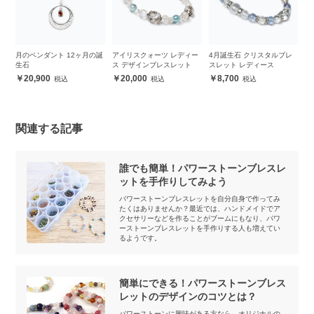
レ
月のペンダント 12ヶ月の誕
アイリスクォーツ レディー
4月誕生石 クリスタルブレ
ラ
生石
ス デザインブレスレット
スレット レディース
ン
レ
20,900
20,000
8,700
関連する記事
誰でも簡単！パワーストーンブレスレ
ットを手作りしてみよう
パワーストーンブレスレットを自分自身で作ってみ
たくはありませんか？最近では、ハンドメイドでア
クセサリーなどを作ることがブームにもなり、パワ
ーストーンブレスレットを手作りする人も増えてい
るようです。
簡単にできる！パワーストーンブレス
レットのデザインのコツとは？
パワーストーンに興味がある方なら、オリジナルの