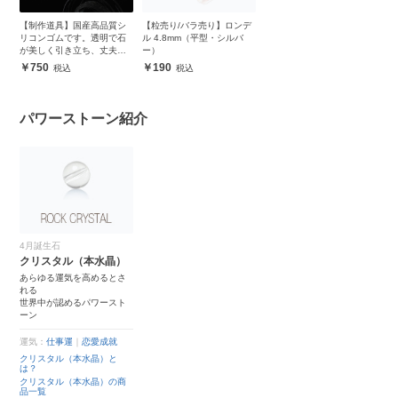
【制作道具】国産高品質シ
【粒売り/バラ売り】ロンデ
リコンゴムです。透明で石
ル 4.8mm（平型・シルバ
が美しく引き立ち、丈夫で
ー）
安心
750
190
パワーストーン紹介
4月誕生石
クリスタル（本水晶）
あらゆる運気を高めるとさ
れる
世界中が認めるパワースト
ーン
運気：
仕事運
｜
恋愛成就
クリスタル（本水晶）と
は？
クリスタル（本水晶）の商
品一覧