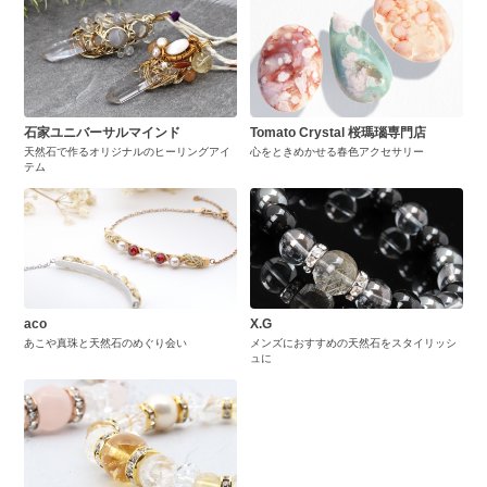
石家ユニバーサルマインド
Tomato Crystal 桜瑪瑙専門店
天然石で作るオリジナルのヒーリングアイ
心をときめかせる春色アクセサリー
テム
aco
X.G
あこや真珠と天然石のめぐり会い
メンズにおすすめの天然石をスタイリッシ
ュに