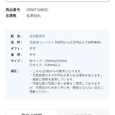
商品番号
CRMT10BSC
在庫数
在庫切れ
配 送：
翌日配送
可
送 料：
宅急便コンパクト
550円から(1万円以上で送料無料)
ギフト：
不可
修 理：
不可
サイズ：
粒サイズ：10mm(±0.5mm)
穴サイズ：0.8mm以上
補足：
・こちらは1粒からの販売となります。
・天然由来のキズや凹みが見られる場合があります。
・撮影に照明を使用しています。
・可能な限り写真に近い在庫をご用意しております
が、天然石のため全く同じ色・模様とならない点をご
理解ください。