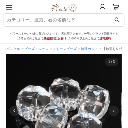
search
パワーストーンや誕生石ブレスレット、天然石アクセサリー等のブランド通販サイト
12時までのご注文で
最短翌日にお届け
10,000円以上のご注文で
送料無料
パスクル
ビーズ・ルース
ストーンビーズ
特殊カット
【粒売り/バラ売
1
/
3