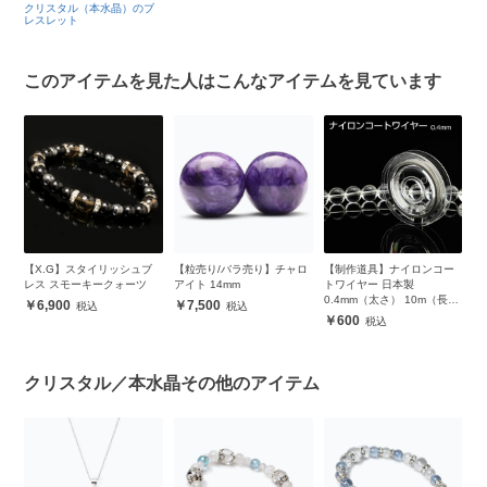
クリスタル（本水晶）のブ
レスレット
このアイテムを見た人はこんなアイテムを見ています
天
【X.G】スタイリッシュブ
【粒売り/バラ売り】チャロ
【制作道具】ナイロンコー
【
ー
レス スモーキークォーツ
アイト 14mm
トワイヤー 日本製
コ
0.4mm（太さ） 10m（長
6,900
7,500
さ）
600
クリスタル／本水晶その他のアイテム