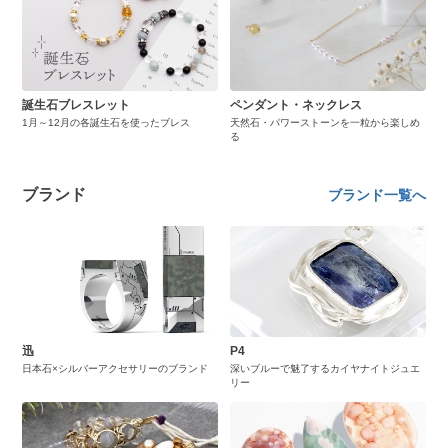
誕生石ブレスレット
ペンダント・ネックレス
1月～12月の各誕生石を使ったブレス
天然石・パワーストーンを一粒から楽しめ
る
ブランド
ブランド一覧へ
迅
P4
日本石×シルバーアクセサリーのブランド
深いブルーで魅了するカイヤナイトジュエ
リー