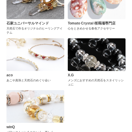
石家ユニバーサルマインド
Tomato Crystal 桜瑪瑙専門店
天然石で作るオリジナルのヒーリングアイ
心をときめかせる春色アクセサリー
テム
aco
X.G
あこや真珠と天然石のめぐり会い
メンズにおすすめの天然石をスタイリッシ
ュに
winQ