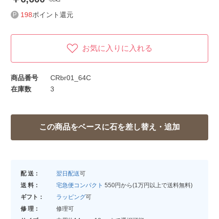
198
ポイント還元
お気に入りに入れる
商品番号
CRbr01_64C
在庫数
3
配 送：
翌日配送
可
送 料：
宅急便コンパクト
550円から(1万円以上で送料無料)
ギフト：
ラッピング
可
修 理：
修理可