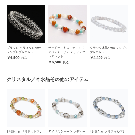
ブラジル クリスタル6mm
サードオニキス・オレンジ
クラック水晶6mm シンプル
ブ
シンプルブレスレット
アベンチュリン デザインブ
ブレスレット
ス
レスレット
ル
6,500
4,400
6,500
クリスタル／本水晶その他のアイテム
誕
8月誕生石 ペリドットブレ
アイリスクォーツ レディー
4月誕生石 クリスタルブレ
【