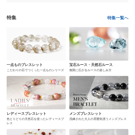
特集
特集一覧へ
一点ものブレスレット
宝石ルース・天然石ルース
こだわりの石でつくった一点ものシリーズ
無限に広がるルースの楽しみ方
レディースブレスレット
メンズブレスレット
色とりどりの天然石を使ったレディースブ
洗練された大人の雰囲気漂うメンズブレス
レス