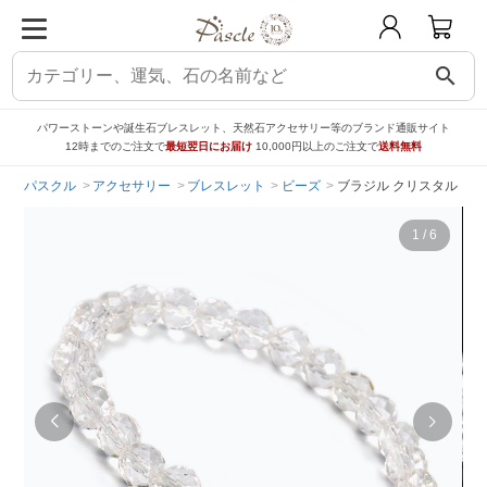
search
パワーストーンや誕生石ブレスレット、天然石アクセサリー等のブランド通販サイト
12時までのご注文で
最短翌日にお届け
10,000円以上のご注文で
送料無料
パスクル
アクセサリー
ブレスレット
ビーズ
ブラジル クリスタル（64
1
/
6