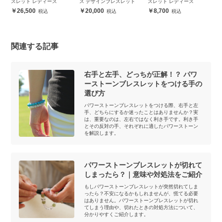
スレット レディース
ス デザインブレスレット
スレット レディース
ル
ツ
26,500
20,000
8,700
関連する記事
右手と左手、どっちが正解！？ パワ
ーストーンブレスレットをつける手の
選び方
パワーストーンブレスレットをつける際、右手と左
手、どちらにするか迷ったことはありませんか？実
は、重要なのは、左右ではなく利き手です。利き手
とその反対の手、それぞれに適したパワーストーン
を解説します。
パワーストーンブレスレットが切れて
しまったら？｜意味や対処法をご紹介
もしパワーストーンブレスレットが突然切れてしま
ったら？不安になるかもしれませんが、慌てる必要
はありません。パワーストーンブレスレットが切れ
てしまう理由や、切れたときの対処方法について、
分かりやすくご紹介します。