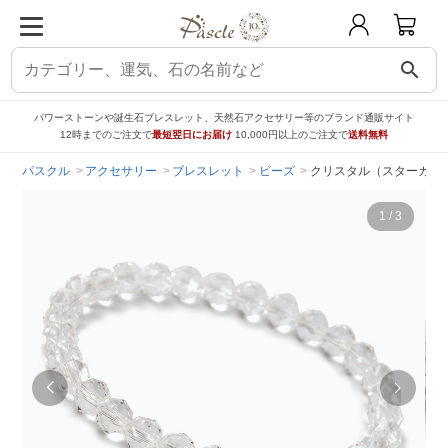
search
パワーストーンや誕生石ブレスレット、天然石アクセサリー等のブランド通販サイト
12時までのご注文で
最短翌日にお届け
10,000円以上のご注文で
送料無料
パスクル
アクセサリー
ブレスレット
ビーズ
クリスタル（スターカット
1
/
3