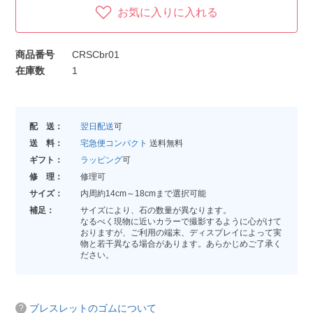
お気に入りに入れる
商品番号
CRSCbr01
在庫数
1
配 送：
翌日配送
可
送 料：
宅急便コンパクト
送料無料
ギフト：
ラッピング
可
修 理：
修理可
サイズ：
内周約14cm～18cmまで選択可能
補足：
サイズにより、石の数量が異なります。
なるべく現物に近いカラーで撮影するように心がけて
おりますが、ご利用の端末、ディスプレイによって実
物と若干異なる場合があります。あらかじめご了承く
ださい。
ブレスレットのゴムについて