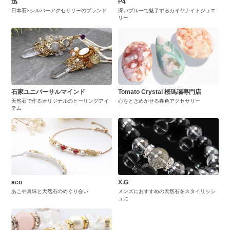
迅
P4
日本石×シルバーアクセサリーのブランド
深いブルーで魅了するカイヤナイトジュエ
リー
石家ユニバーサルマインド
Tomato Crystal 桜瑪瑙専門店
天然石で作るオリジナルのヒーリングアイ
心をときめかせる春色アクセサリー
テム
aco
X.G
あこや真珠と天然石のめぐり会い
メンズにおすすめの天然石をスタイリッシ
ュに