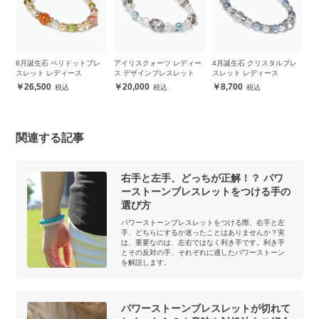
誕
8月誕生石 ペリドットブレ
アイリスクォーツ レディー
4月誕生石 クリスタルブレ
【
スレット レディース
ス デザインブレスレット
スレット レディース
ル
ツ
26,500
20,000
8,700
関連する記事
右手と左手、どっちが正解！？ パワ
ーストーンブレスレットをつける手の
選び方
パワーストーンブレスレットをつける際、右手と左
手、どちらにするか迷ったことはありませんか？実
は、重要なのは、左右ではなく利き手です。利き手
とその反対の手、それぞれに適したパワーストーン
を解説します。
パワーストーンブレスレットが切れて