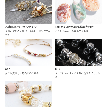
石家ユニバーサルマインド
Tomato Crystal 桜瑪瑙専門店
天然石で作るオリジナルのヒーリングアイ
心をときめかせる春色アクセサリー
テム
aco
X.G
あこや真珠と天然石のめぐり会い
メンズにおすすめの天然石をスタイリッシ
ュに