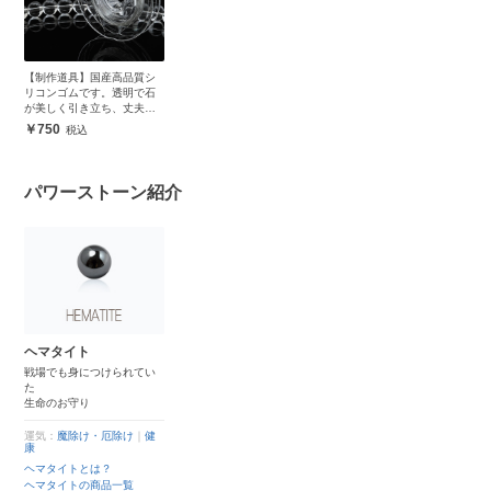
【制作道具】国産高品質シ
リコンゴムです。透明で石
が美しく引き立ち、丈夫で
安心
750
パワーストーン紹介
ヘマタイト
戦場でも身につけられてい
た
生命のお守り
運気：
魔除け・厄除け
｜
健
康
ヘマタイトとは？
ヘマタイトの商品一覧