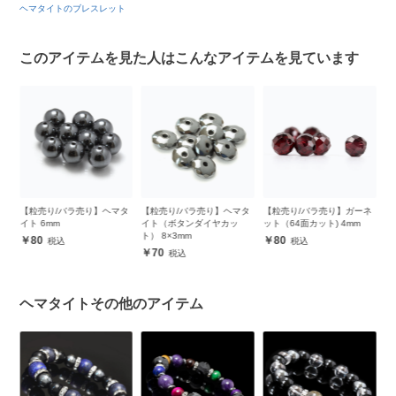
ヘマタイトのブレスレット
このアイテムを見た人はこんなアイテムを見ています
タ
【粒売り/バラ売り】ヘマタ
【粒売り/バラ売り】ヘマタ
【粒売り/バラ売り】ガーネ
【
イト 6mm
イト（ボタンダイヤカッ
ット（64面カット) 4mm
ズ
ト） 8×3mm
80
80
70
ヘマタイトその他のアイテム