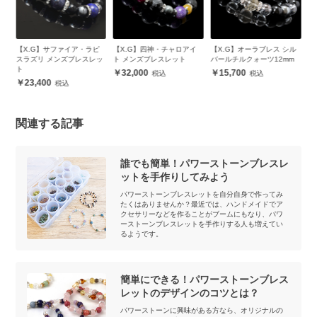
・
【X.G】サファイア・ラピ
【X.G】四神・チャロアイ
【X.G】オーラブレス シル
【
ン
スラズリ メンズブレスレッ
ト メンズブレスレット
バールチルクォーツ12mm
ル
ト
32,000
15,700
23,400
関連する記事
誰でも簡単！パワーストーンブレスレ
ットを手作りしてみよう
パワーストーンブレスレットを自分自身で作ってみ
たくはありませんか？最近では、ハンドメイドでア
クセサリーなどを作ることがブームにもなり、パワ
ーストーンブレスレットを手作りする人も増えてい
るようです。
簡単にできる！パワーストーンブレス
レットのデザインのコツとは？
パワーストーンに興味がある方なら、オリジナルの