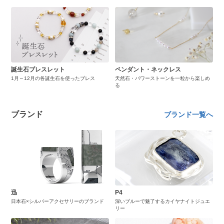
誕生石ブレスレット
ペンダント・ネックレス
1月～12月の各誕生石を使ったブレス
天然石・パワーストーンを一粒から楽しめ
る
ブランド
ブランド一覧へ
迅
P4
日本石×シルバーアクセサリーのブランド
深いブルーで魅了するカイヤナイトジュエ
リー