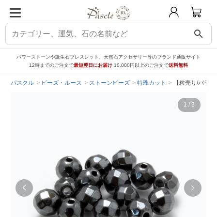
search
パワーストーンや誕生石ブレスレット、天然石アクセサリー等のブランド通販サイト
12時までのご注文で
最短翌日にお届け
10,000円以上のご注文で
送料無料
パスクル
ビーズ・ルース
ストーンビーズ
特殊カット
【粒売り/バラ売
1
/
3