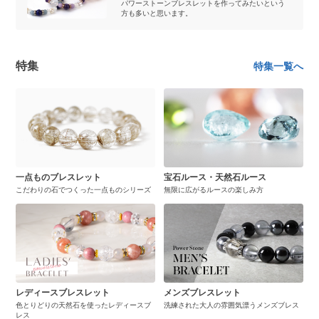
パワーストーンブレスレットを作ってみたいという
方も多いと思います。
特集
特集一覧へ
一点ものブレスレット
宝石ルース・天然石ルース
こだわりの石でつくった一点ものシリーズ
無限に広がるルースの楽しみ方
レディースブレスレット
メンズブレスレット
色とりどりの天然石を使ったレディースブ
洗練された大人の雰囲気漂うメンズブレス
レス