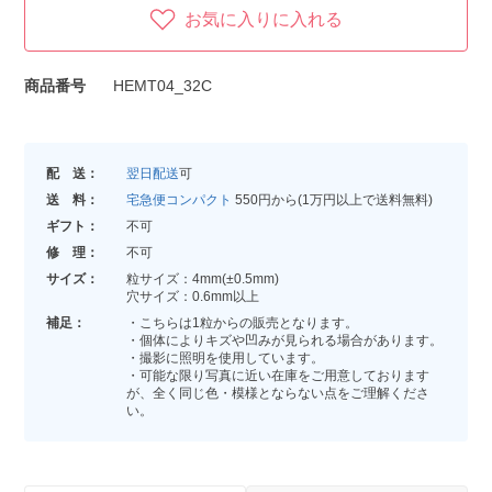
お気に入りに入れる
商品番号
HEMT04_32C
配 送：
翌日配送
可
送 料：
宅急便コンパクト
550円から(1万円以上で送料無料)
ギフト：
不可
修 理：
不可
サイズ：
粒サイズ：4mm(±0.5mm)
穴サイズ：0.6mm以上
補足：
・こちらは1粒からの販売となります。
・個体によりキズや凹みが見られる場合があります。
・撮影に照明を使用しています。
・可能な限り写真に近い在庫をご用意しております
が、全く同じ色・模様とならない点をご理解くださ
い。