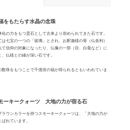
福をもたらす水晶の念珠
浄化の力をもつ霊石として古来より崇められてきた石です。
ては七宝の一つの「玻璃」とされ、お釈迦様の骨（仏舎利）
れて信仰の対象になったり、仏像の一部（目、白毫など）に
と、仏様との縁が深い石です。
の数珠をもつことで千億倍の福が得られるともいわれていま
モーキークォーツ 大地の力が宿る石
ブラウンカラーを持つスモーキークォーツは、「大地の力が
よばれています。