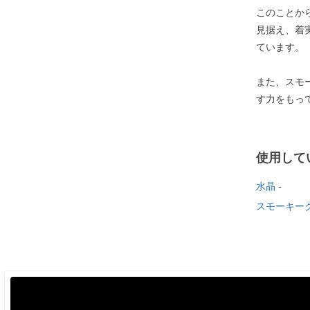
このことか
見据え、着
ています。
また、スモ
す力をもっ
使用して
水晶
-
スモーキー