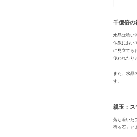
千億倍の
水晶は強い
仏教におい
に見立てら
使われたり
また、水晶
す。
親玉：ス
落ち着いた
宿る石」と