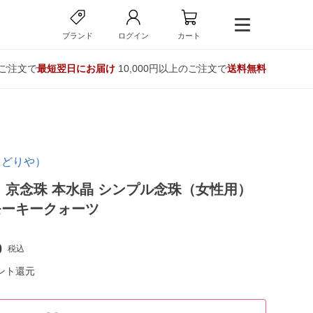
ブランド
ログイン
カート
のご注文で
最短翌日にお届け
10,000円以上のご注文で
送料無料
ろどりや）
 京念珠 本水晶 シンプル念珠（女性用）
モーキークォーツ
0
税込
ント還元