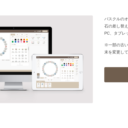
パスクルの
石の差し替
PC、タブレ
※一部の古
末を変更し