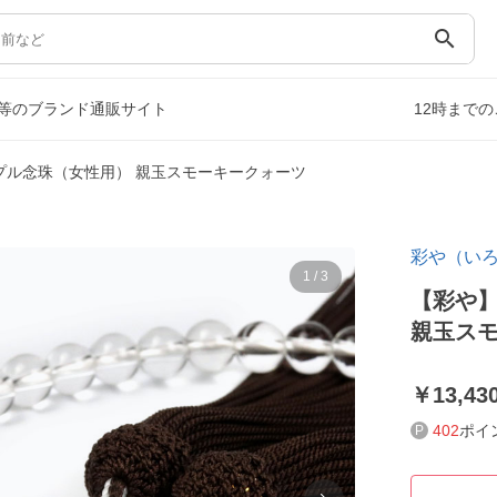
search
等のブランド通販サイト
12時まで
ンプル念珠（女性用） 親玉スモーキークォーツ
彩や（い
1
/
3
【彩や】
親玉ス
13,43
402
ポイ