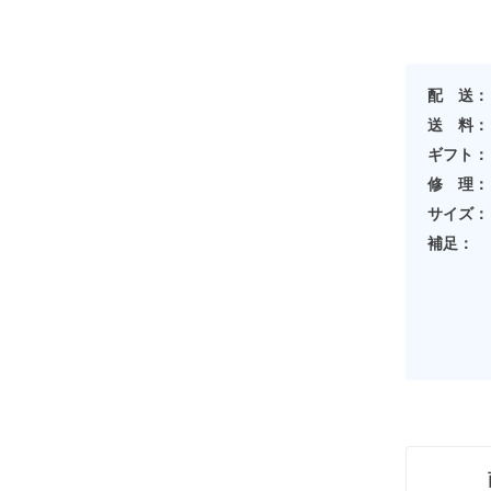
配 送：
送 料：
ギフト：
修 理：
サイズ：
補足：