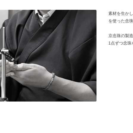
素材を生か
を使った念
京念珠の製造
1点ずつ念珠