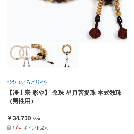
彩や（いろどりや）
【浄土宗 彩や】 念珠 星月菩提珠 本式数珠
（男性用）
34,700
税込
1,041
ポイント還元