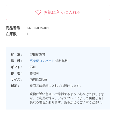
お気に入りに入れる
商品番号
KN_HJDNJ01
在庫数
1
配 送：
翌日配送可
送 料：
宅急便コンパクト
送料無料
ギフト：
不可
修 理：
修理可
サイズ：
内周約28cm
補足：
※商品は桐箱に入れてお届けします。
現物に近い色合いで撮影するように心がけております
が、ご利用の端末、ディスプレイによって実物と若干
異なる場合があります。あらかじめご了承ください。