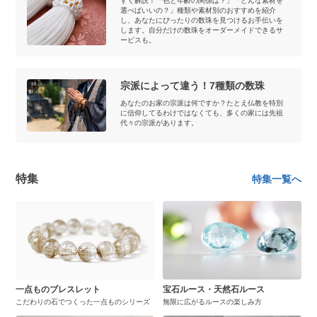
すく解説！「色と年齢の関係は？」「どんな素材を
選べばいいの？」種類や素材別のおすすめを紹介
し、あなたにぴったりの数珠を見つけるお手伝いを
します。自分だけの数珠をオーダーメイドできるサ
ービスも。
宗派によって違う！7種類の数珠
あなたのお家の宗派は何ですか？たとえ仏教を特別
に信仰してるわけではなくても、多くの家には先祖
代々の宗派があります。
特集
特集一覧へ
一点ものブレスレット
宝石ルース・天然石ルース
こだわりの石でつくった一点ものシリーズ
無限に広がるルースの楽しみ方