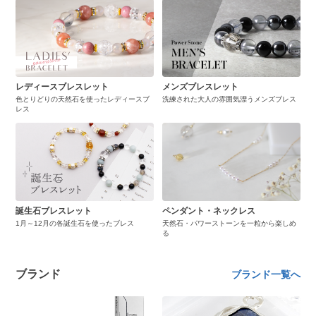
レディースブレスレット
メンズブレスレット
色とりどりの天然石を使ったレディースブ
洗練された大人の雰囲気漂うメンズブレス
レス
誕生石ブレスレット
ペンダント・ネックレス
1月～12月の各誕生石を使ったブレス
天然石・パワーストーンを一粒から楽しめ
る
ブランド
ブランド一覧へ