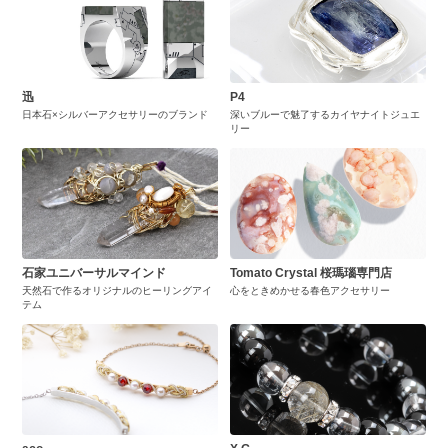
迅
P4
日本石×シルバーアクセサリーのブランド
深いブルーで魅了するカイヤナイトジュエ
リー
石家ユニバーサルマインド
Tomato Crystal 桜瑪瑙専門店
天然石で作るオリジナルのヒーリングアイ
心をときめかせる春色アクセサリー
テム