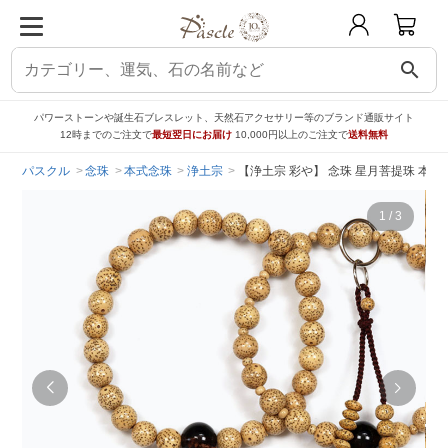
search
パワーストーンや誕生石ブレスレット、天然石アクセサリー等のブランド通販サイト
12時までのご注文で
最短翌日にお届け
10,000円以上のご注文で
送料無料
パスクル
念珠
本式念珠
浄土宗
【浄土宗 彩や】 念珠 星月菩提珠 本
1
/
3