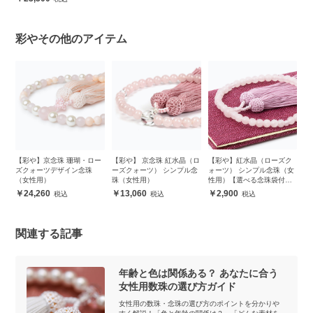
彩やその他のアイテム
ク
【彩や】京念珠 珊瑚・ロー
【彩や】 京念珠 紅水晶（ロ
【彩や】紅水晶（ローズク
【
女
ズクォーツデザイン念珠
ーズクォーツ） シンプル念
ォーツ） シンプル念珠（女
ン
（女性用）
珠（女性用）
性用）【選べる念珠袋付
き】
24,260
13,060
2,900
関連する記事
年齢と色は関係ある？ あなたに合う
女性用数珠の選び方ガイド
女性用の数珠・念珠の選び方のポイントを分かりや