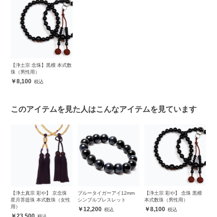
【浄土宗 念珠】黒檀 本式数
珠（男性用）
8,100
このアイテムを見た人はこんなアイテムを見ています
星
【浄土真宗 彩や】 京念珠
ブルータイガーアイ12mm
【浄土宗 彩や】 念珠 黒檀
【
星月菩提珠 本式数珠（女性
シンプルブレスレット
本式数珠（男性用）
ン
用）
12,200
8,100
23,500