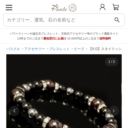
search
パワーストーンや誕生石ブレスレット、天然石アクセサリー等のブランド通販サイト
12時までのご注文で
最短翌日にお届け
10,000円以上のご注文で
送料無料
パスクル
アクセサリー
ブレスレット
ビーズ
【X.G】スタイリッシュ
1
/
3