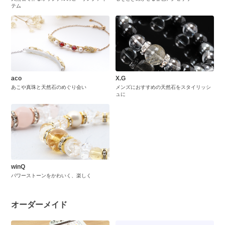
テム
aco
X.G
あこや真珠と天然石のめぐり会い
メンズにおすすめの天然石をスタイリッシ
ュに
winQ
パワーストーンをかわいく、楽しく
オーダーメイド