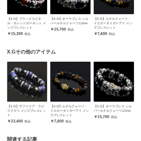
【X.G】オーラブレス シル
【X.G】ルチルクォーツ・
1月誕生石 ガーネットブレ
【
メ
バールチルクォーツ12mm
イエロータイガーアイ メン
スレット メンズ
レ
ズブレスレット
15,700
11,600
7,600
X.Gその他のアイテム
ピ
【X.G】ルチルクォーツ・
【X.G】オーラブレス シル
【X.G】スタイリッシュブ
【
ッ
イエロータイガーアイ メン
バールチルクォーツ12mm
レス スモーキークォーツ
ネ
ズブレスレット
15,700
6,900
7,600
関連する記事