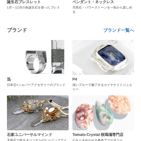
誕生石ブレスレット
ペンダント・ネックレス
1月～12月の各誕生石を使ったブレス
天然石・パワーストーンを一粒から楽しめ
る
ブランド
ブランド一覧へ
迅
P4
日本石×シルバーアクセサリーのブランド
深いブルーで魅了するカイヤナイトジュエ
リー
石家ユニバーサルマインド
Tomato Crystal 桜瑪瑙専門店
天然石で作るオリジナルのヒーリングアイ
心をときめかせる春色アクセサリー