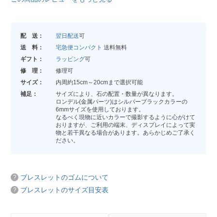
配 送：
翌日配送
可
送 料：
宅急便コンパクト
送料無料
ギフト：
ラッピング
可
修 理：
修理可
サイズ：
内周約15cm～20cmまで選択可能
補足：
サイズにより、石の配置・数量が異なります。
ロンデル(金属パーツ)はシルバーブラックカラーの
6mmサイズを使用しております。
なるべく現物に近いカラーで撮影するように心がけて
おりますが、ご利用の端末、ディスプレイによって実
物と若干異なる場合があります。あらかじめご了承く
ださい。
ブレスレットのゴムについて
ブレスレットのサイズ目安表