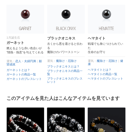
1月誕生石
ブラックオニキス
ヘマタイト
ガーネット
古くから悪を退けると伝わ
戦場でも身につけられてい
る
た
燃えるような赤い色合いが
魔除けのパワーストーン
生命のお守り
“情熱・熱意”を与えてくれる
運気：
魔除け・厄除け
運気：
魔除け・厄除け
｜
健
運気：
恋人・夫婦円満
｜
願
康
望成就
ブラックオニキスとは？
ヘマタイトとは？
ガーネットとは？
ブラックオニキスの商品一
覧
ヘマタイトの商品一覧
ガーネットの商品一覧
ブラックオニキスのブレス
ヘマタイトのブレスレット
ガーネットのブレスレット
レット
このアイテムを見た人はこんなアイテムを見ています