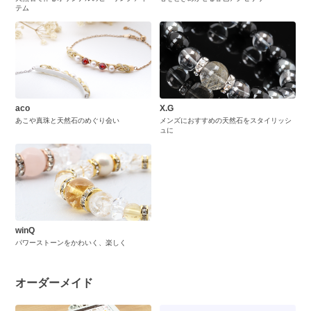
テム
aco
X.G
あこや真珠と天然石のめぐり会い
メンズにおすすめの天然石をスタイリッシ
ュに
winQ
パワーストーンをかわいく、楽しく
オーダーメイド