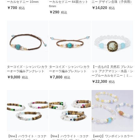
ーカルセドニー 10mm
ーカルセドニー 64面カット
ニー デザイン念珠（子供用）
6mm
700
14,020
290
ターコイズ・シャンパンカラ
ターコイズ・シャンパンカラ
【一点もの】天然石 ブレスレ
ーオーラ編みアンクレット
ーオーラ編みブレスレット
ット アクアマリン・水晶・シ
ーブルーカルセドニー｜ミラ
9,000
7,800
クルツールワイヤーワーク
22,300
【fine】ハウライト・ココナ
【fine】ハウライト・ココナ
【winQ】ワンポイントカラー