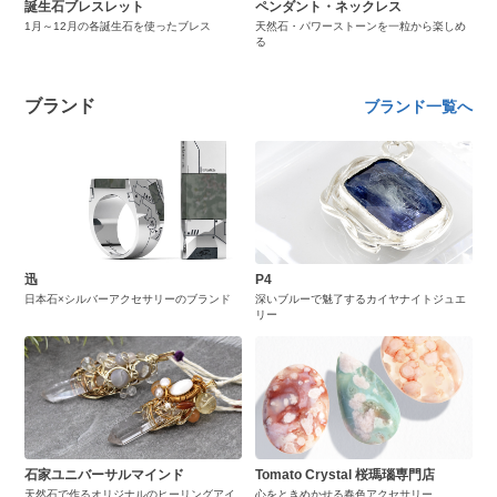
誕生石ブレスレット
ペンダント・ネックレス
1月～12月の各誕生石を使ったブレス
天然石・パワーストーンを一粒から楽しめ
る
ブランド
ブランド一覧へ
迅
P4
日本石×シルバーアクセサリーのブランド
深いブルーで魅了するカイヤナイトジュエ
リー
石家ユニバーサルマインド
Tomato Crystal 桜瑪瑙専門店
天然石で作るオリジナルのヒーリングアイ
心をときめかせる春色アクセサリー