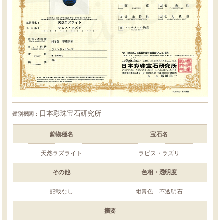
日本彩珠宝石研究所
鑑別機関：
鉱物種名
宝石名
天然ラズライト
ラピス・ラズリ
その他
色相・透明度
記載なし
紺青色 不透明石
摘要