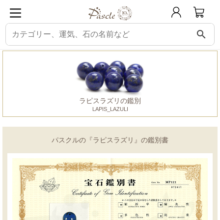
search
パスクル
鑑別書
ラピスラズリ
ラピスラズリの鑑別
LAPIS_LAZULI
パスクルの『ラピスラズリ』の鑑別書