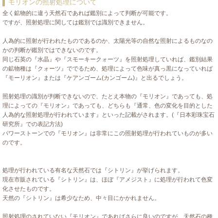
モリオンの照射処理について
全く鉱物的に違う天然石であれば鑑別によって判断が可能です。
ですが、照射処理に関しては鑑別では識別できません。
人為的に照射が行われたものであるのか、太陽光等の自然な照射によるものなの
かの判断が鑑別ではできないのです。
同じ石英の『水晶』や『スモーキークォーツ』を照射処理していれば、鑑別結果
の鉱物種は『クォーツ』ででるため、処理によって色味が真っ黒になっていれば
『モーリオン』または『ケアンゴーム(カンゴーム)』と出るでしょう。
照射処理の識別が判断できないので、たとえ本物の『モリオン』であっても、処
理によっての『モリオン』であっても、どちらも『通常、色の変化を目的とした
人為的な照射処理が行われています』といった記載がされます。(『日本彩珠宝石
研究所』での表記方法)
パワーストーンでの『モリオン』は非常にこの照射処理が行われていものが多い
のです。
処理が行われている有名な天然石では『シトリン』が挙げられます。
現在市販されている『シトリン』は、ほぼ『アメジスト』に処理が行われて色変
化させたものです。
天然の『シトリン』は希少なため、中々目にかかれません。
照射処理のされていない『モリオン』であればさらに良いのですが、天然石の種