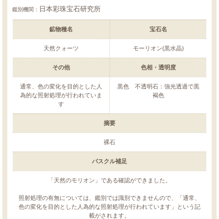
日本彩珠宝石研究所
鑑別機関：
鉱物種名
宝石名
天然クォーツ
モーリオン(黒水晶)
その他
色相・透明度
通常、色の変化を目的とした人
黒色 不透明石：強光透過で黒
為的な照射処理が行われていま
褐色
す
摘要
裸石
パスクル補足
「天然のモリオン」である確認ができました。
照射処理の有無については、鑑別では識別できませんので、「通常、
色の変化を目的とした人為的な照射処理が行われています」という記
載がされます。