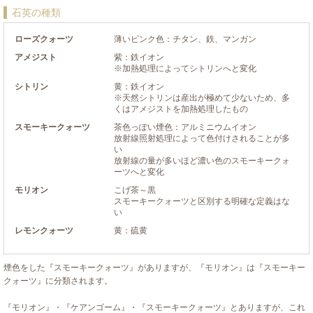
石英の種類
ローズクォーツ
薄いピンク色：チタン、鉄、マンガン
アメジスト
紫：鉄イオン
※加熱処理によってシトリンへと変化
シトリン
黄：鉄イオン
※天然シトリンは産出が極めて少ないため、多
くはアメジストを加熱処理したもの
スモーキークォーツ
茶色っぽい煙色：アルミニウムイオン
放射線照射処理によって色付けされることが多
い
放射線の量が多いほど濃い色のスモーキークォ
ーツへと変化
モリオン
こげ茶～黒
スモーキークォーツと区別する明確な定義はな
い
レモンクォーツ
黄：硫黄
煙色をした『スモーキークォーツ』がありますが、『モリオン』は『スモーキー
クォーツ』に分類されます。
『モリオン』・『ケアンゴーム』・『スモーキークォーツ』とありますが、これ