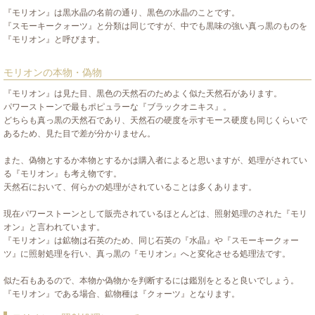
『モリオン』は黒水晶の名前の通り、黒色の水晶のことです。
『スモーキークォーツ』と分類は同じですが、中でも黒味の強い真っ黒のものを
『モリオン』と呼びます。
モリオンの本物・偽物
『モリオン』は見た目、黒色の天然石のためよく似た天然石があります。
パワーストーンで最もポピュラーな『ブラックオニキス』。
どちらも真っ黒の天然石であり、天然石の硬度を示すモース硬度も同じくらいで
あるため、見た目で差が分かりません。
また、偽物とするか本物とするかは購入者によると思いますが、処理がされてい
る『モリオン』も考え物です。
天然石において、何らかの処理がされていることは多くあります。
現在パワーストーンとして販売されているほとんどは、照射処理のされた『モリ
オン』と言われています。
『モリオン』は鉱物は石英のため、同じ石英の『水晶』や『スモーキークォー
ツ』に照射処理を行い、真っ黒の『モリオン』へと変化させる処理法です。
似た石もあるので、本物か偽物かを判断するには鑑別をとると良いでしょう。
『モリオン』である場合、鉱物種は『クォーツ』となります。