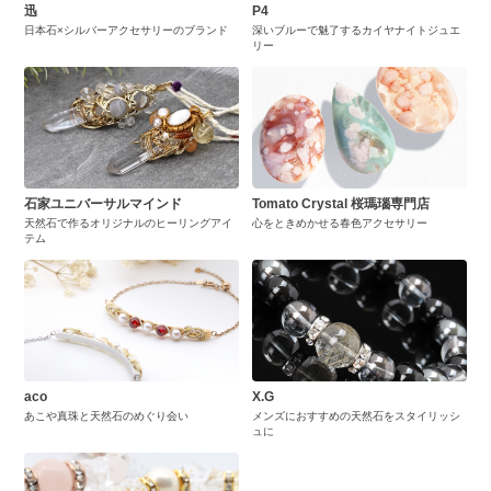
迅
P4
日本石×シルバーアクセサリーのブランド
深いブルーで魅了するカイヤナイトジュエ
リー
石家ユニバーサルマインド
Tomato Crystal 桜瑪瑙専門店
天然石で作るオリジナルのヒーリングアイ
心をときめかせる春色アクセサリー
テム
aco
X.G
あこや真珠と天然石のめぐり会い
メンズにおすすめの天然石をスタイリッシ
ュに