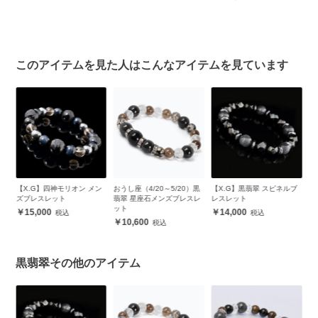
品
ク
レ
このアイテムを見た人はこんなアイテムを見ています
ザ
【X.G】四神モリオン メン
おうし座（4/20～5/20）黒
【X.G】黒翡翠 スピネルブ
厄
ズブレスレット
翡翠 星座石メンズブレスレ
レスレット
ン
ット
レ
15,000
14,000
10,600
黒翡翠その他のアイテム