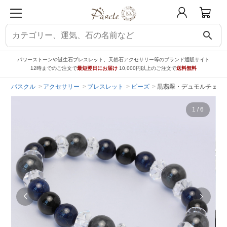
search
パワーストーンや誕生石ブレスレット、天然石アクセサリー等のブランド通販サイト
12時までのご注文で
最短翌日にお届け
10,000円以上のご注文で
送料無料
パスクル
アクセサリー
ブレスレット
ビーズ
黒翡翠・デュモルチェラ
1
/
6