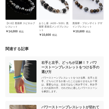
翠
【X.G】黒翡翠 スピネルブ
おうし座（4/20～5/20）黒
黒翡翠・ブロンザイト デザ
黒
レスレット
翡翠 星座石メンズブレスレ
インブレスレット
ッ
ット
14,000
10,600
10,600
関連する記事
右手と左手、どっちが正解！？ パワ
ーストーンブレスレットをつける手の
選び方
パワーストーンブレスレットをつける際、右手と左
手、どちらにするか迷ったことはありませんか？実
は、重要なのは、左右ではなく利き手です。利き手
とその反対の手、それぞれに適したパワーストーン
を解説します。
パワーストーンブレスレットが切れて