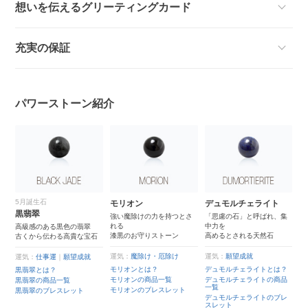
想いを伝えるグリーティングカード
充実の保証
パワーストーン紹介
5月誕生石
4
モリオン
デュモルチェライト
黒翡翠
ク
強い魔除けの力を持つとさ
「思慮の石」と呼ばれ、集
れる
中力を
高級感のある黒色の翡翠
あ
漆黒のお守りストーン
高めるとされる天然石
古くから伝わる高貴な宝石
れ
世
ー
運気：
魔除け・厄除け
運気：
願望成就
運気：
仕事運
｜
願望成就
モリオンとは？
デュモルチェライトとは？
黒翡翠とは？
運
モリオンの商品一覧
デュモルチェライトの商品
黒翡翠の商品一覧
一覧
ク
モリオンのブレスレット
黒翡翠のブレスレット
は
デュモルチェライトのブレ
スレット
ク