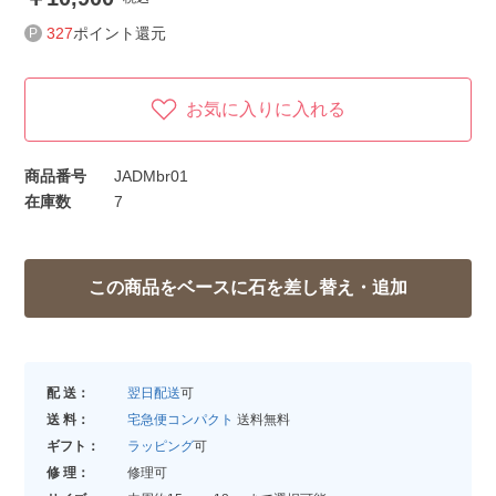
327
ポイント還元
お気に入りに入れる
商品番号
JADMbr01
在庫数
7
配 送：
翌日配送
可
送 料：
宅急便コンパクト
送料無料
ギフト：
ラッピング
可
修 理：
修理可