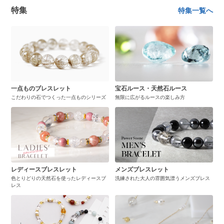
特集
特集一覧へ
一点ものブレスレット
宝石ルース・天然石ルース
こだわりの石でつくった一点ものシリーズ
無限に広がるルースの楽しみ方
レディースブレスレット
メンズブレスレット
色とりどりの天然石を使ったレディースブ
洗練された大人の雰囲気漂うメンズブレス
レス