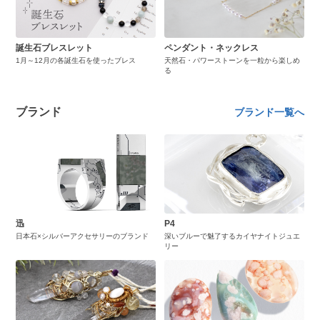
誕生石ブレスレット
ペンダント・ネックレス
1月～12月の各誕生石を使ったブレス
天然石・パワーストーンを一粒から楽しめ
る
ブランド
ブランド一覧へ
迅
P4
日本石×シルバーアクセサリーのブランド
深いブルーで魅了するカイヤナイトジュエ
リー