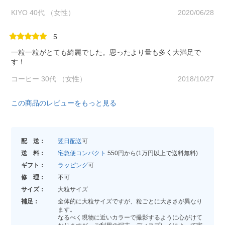
KIYO 40代 （女性）
2020/06/28
5
一粒一粒がとても綺麗でした。思ったより量も多く大満足で
す！
コーヒー 30代 （女性）
2018/10/27
この商品のレビューをもっと見る
配 送：
翌日配送
可
送 料：
宅急便コンパクト
550円から(1万円以上で送料無料)
ギフト：
ラッピング
可
修 理：
不可
サイズ：
大粒サイズ
補足：
全体的に大粒サイズですが、粒ごとに大きさが異なり
ます。
なるべく現物に近いカラーで撮影するように心がけて