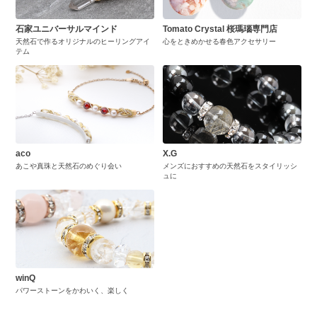
石家ユニバーサルマインド
Tomato Crystal 桜瑪瑙専門店
天然石で作るオリジナルのヒーリングアイ
心をときめかせる春色アクセサリー
テム
aco
X.G
あこや真珠と天然石のめぐり会い
メンズにおすすめの天然石をスタイリッシ
ュに
winQ
パワーストーンをかわいく、楽しく