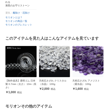
れる
漆黒のお守りストーン
運気：
魔除け・厄除け
モリオンとは？
モリオンの商品一覧
モリオンのブレスレット
このアイテムを見た人はこんなアイテムを見ています
ン
【制作道具】透明ゴム 日本
天然石さざれ クリスタル
天然石さざれ アメジスト
天
製 0.7mm（太さ） 10m（長
（水晶） 100g
（紫水晶） 100g
（
さ）
2,000
1,600
1,000
モリオンその他のアイテム