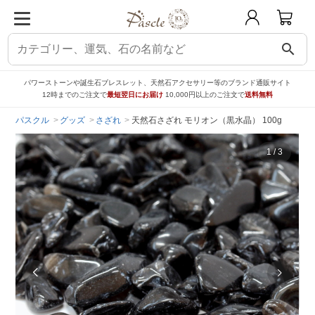
search
パワーストーンや誕生石ブレスレット、天然石アクセサリー等のブランド通販サイト
12時までのご注文で
最短翌日にお届け
10,000円以上のご注文で
送料無料
パスクル
グッズ
さざれ
天然石さざれ モリオン（黒水晶） 100g
1
/
3