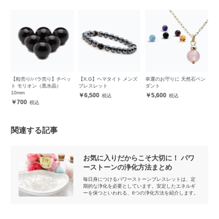
 シ
【粒売り/バラ売り】チベッ
【X.G】ヘマタイト メンズ
幸運のお守りに 天然石ペン
【
ト モリオン（黒水晶）
ブレスレット
ダント
ン
10mm
6,500
5,600
700
関連する記事
お気に入りだからこそ大切に！ パワ
ーストーンの浄化方法まとめ
毎日身につけるパワーストーンブレスレットは、定
期的な浄化を必要としています。安定したエネルギ
ーを保つといわれる、6つの浄化方法を紹介します。